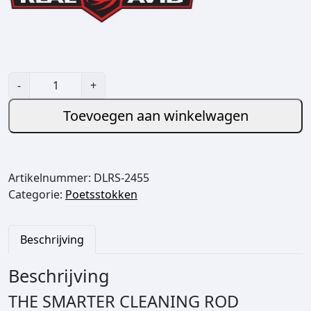
R
-
+
e
a
Toevoegen aan winkelwagen
l
A
v
Artikelnummer:
DLRS-2455
i
Categorie:
Poetsstokken
d
B
o
Beschrijving
r
e
Beschrijving
-
M
THE SMARTER CLEANING ROD