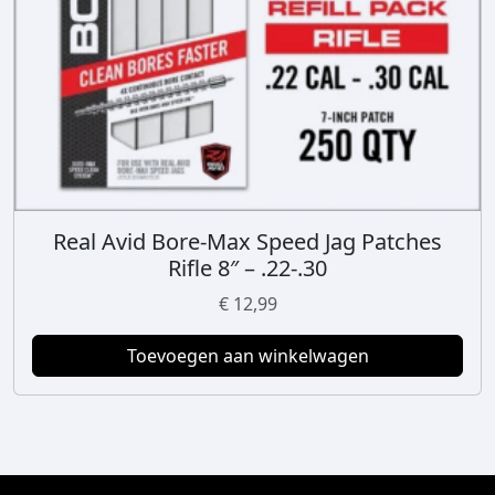
d
u
c
t
p
a
g
i
n
Real Avid Bore-Max Speed Jag Patches
a
Rifle 8″ – .22-.30
€
12,99
Toevoegen aan winkelwagen