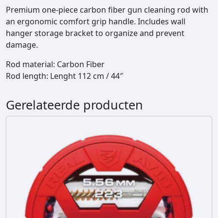
a
Premium one-piece carbon fiber gun cleaning rod with
x
an ergonomic comfort grip handle. Includes wall
S
hanger storage bracket to organize and prevent
m
damage.
a
r
Rod material: Carbon Fiber
t
Rod length: Lenght 112 cm / 44″
R
o
Gerelateerde producten
d
R
i
f
l
e
-
.
2
7