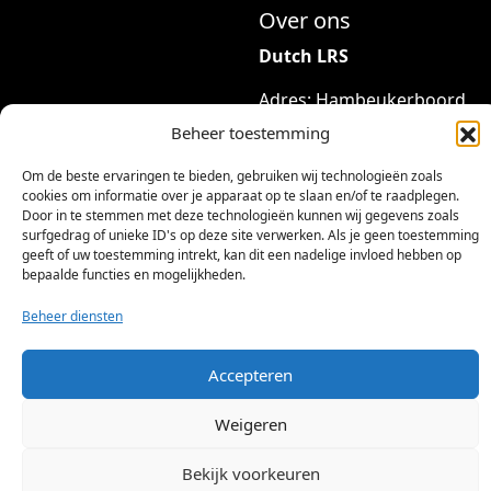
Over ons
Dutch LRS
Adres: Hambeukerboord
35
Beheer toestemming
6418BP Heerlen
Om de beste ervaringen te bieden, gebruiken wij technologieën zoals
(geen bezoekadres)
cookies om informatie over je apparaat op te slaan en/of te raadplegen.
Door in te stemmen met deze technologieën kunnen wij gegevens zoals
info@dutchlrs.nl
surfgedrag of unieke ID's op deze site verwerken. Als je geen toestemming
+31 45 2123953
geeft of uw toestemming intrekt, kan dit een nadelige invloed hebben op
bepaalde functies en mogelijkheden.
KvK-nummer: 96002824
Beheer diensten
Btw-id: NL867424114B01
Accepteren
Weigeren
Bekijk voorkeuren
©
2026 Dutch LRS