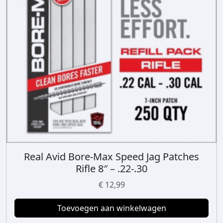
r
o
d
u
c
t
p
a
g
i
n
a
Real Avid Bore-Max Speed Jag Patches
Rifle 8″ – .22-.30
€
12,99
Toevoegen aan winkelwagen