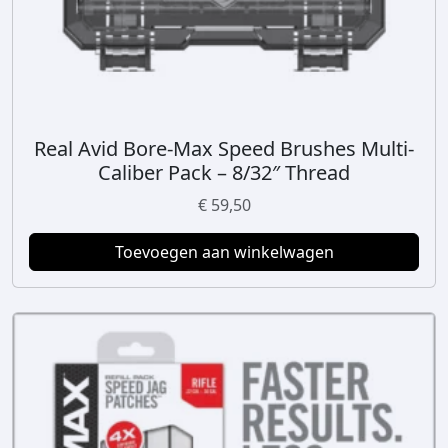
n
p
g
a
e
g
k
i
o
n
z
a
e
Real Avid Bore-Max Speed Brushes Multi-
n
Caliber Pack – 8/32″ Thread
w
€
59,50
o
r
Toevoegen aan winkelwagen
d
e
n
o
p
d
e
p