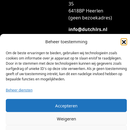
35
6418BP Heerlen
(geen bezoekadres)
info@dutchlrs.nl
+31 45 2123953
Beheer toestemming
KvK-nummer: 96002824
Om de beste ervaringen te bieden, gebruiken wij technologieën zoals
Btw-id: NL867424114B01
cookies om informatie over je apparaat op te slaan en/of te raadplegen.
Door in te stemmen met deze technologieën kunnen wij gegevens zoals
surfgedrag of unieke ID's op deze site verwerken. Als je geen toestemming
geeft of uw toestemming intrekt, kan dit een nadelige invloed hebben op
bepaalde functies en mogelijkheden.
Beheer diensten
©
2026 Dutch LRS
Accepteren
Weigeren