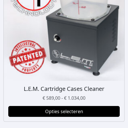
L.E.M. Cartridge Cases Cleaner
D
i
P
€
589,00
-
€
1.034,00
t
r
p
Opties selecteren
i
r
j
o
s