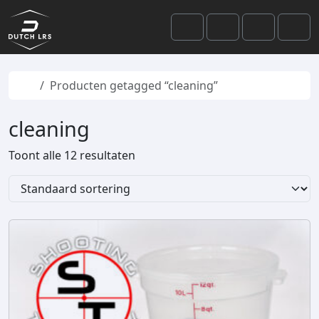
Skip to content
Skip to footer
Cart
Search
Account
Men
Home
Producten getagged “cleaning”
cleaning
Toont alle 12 resultaten