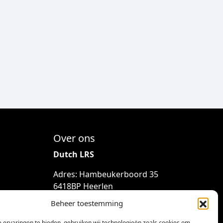
Over ons
Dutch LRS
Adres: Hambeukerboord 35
6418BP Heerlen
(geen bezoekadres)
Beheer toestemming
info@dutchlrs.nl
 ervaringen te bieden, gebruiken wij technologieën zoals cookies om