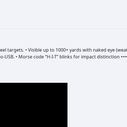
9
T
,
I
9
M
5
P
A
C
T
steel targets. • Visible up to 1000+ yards with naked eye (we
I
-USB. • Morse code “H-I-T” blinks for impact distinction ••••
N
D
I
C
A
T
O
R
a
a