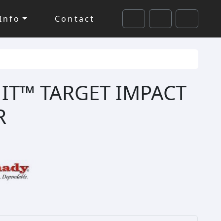
Info
Contact
Cart
Search
Account
HIT™ TARGET IMPACT
R