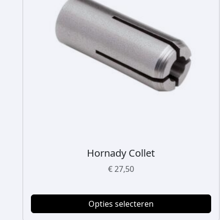
Hornady Collet
D
i
€
27,50
t
p
r
Opties selecteren
o