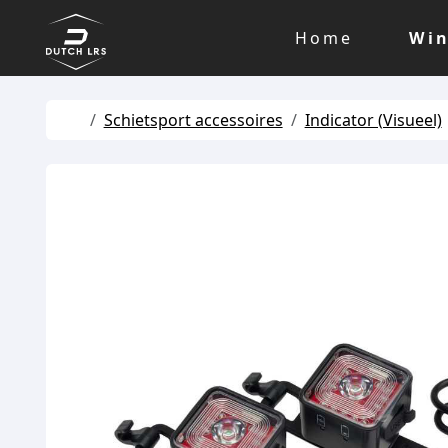
Skip to content
Skip to footer
Home
Win
Home
Schietsport accessoires
Indicator (Visueel)