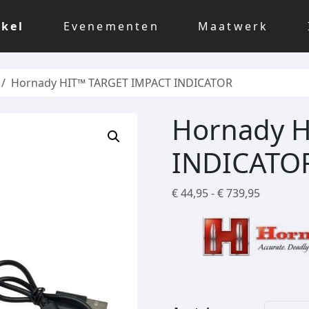
kel
Evenementen
Maatwerk
Hornady HIT™ TARGET IMPACT INDICATOR
Hornady 
INDICATO
P
€
44,95
-
€
739,95
r
i
j
s
k
l
a