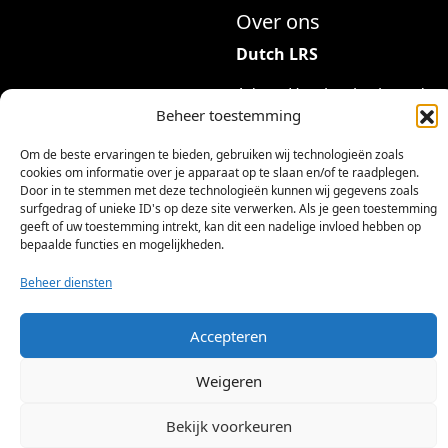
r
Over ons
i
7
Dutch LRS
a
3
t
Adres: Hambeukerboord
9
i
Beheer toestemming
35
,
e
6418BP Heerlen
9
Om de beste ervaringen te bieden, gebruiken wij technologieën zoals
s
(geen bezoekadres)
5
cookies om informatie over je apparaat op te slaan en/of te raadplegen.
.
Door in te stemmen met deze technologieën kunnen wij gegevens zoals
D
info@dutchlrs.nl
surfgedrag of unieke ID's op deze site verwerken. Als je geen toestemming
geeft of uw toestemming intrekt, kan dit een nadelige invloed hebben op
e
+31 45 2123953
bepaalde functies en mogelijkheden.
z
KvK-nummer: 96002824
e
Beheer diensten
Btw-id: NL867424114B01
o
p
Accepteren
t
i
Weigeren
e
k
Bekijk voorkeuren
©
2026 Dutch LRS
a