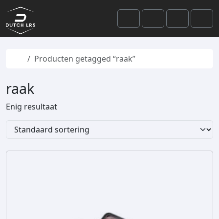
Skip to content
Skip to footer
Cart
Search
Account
Men
Home
Producten getagged “raak”
raak
Enig resultaat