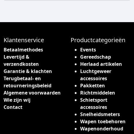
d
s
u
k
c
l
t
a
h
s
e
Klantenservice
Productcategorieën
s
e
e
Betaalmethodes
Events
f
:
Levertijd &
Gereedschap
t
€
verzendkosten
Herlaad artikelen
m
Garantie & klachten
Luchtgeweer
e
4
Terugbetaal- en
accessoires
e
4
retourneringsbeleid
Pakketten
r
,
Algemene voorwaarden
Richtmiddelen
d
9
Wie zijn wij
Schietsport
e
5
Contact
accessoires
r
t
Snelheidsmeters
e
o
Wapen toebehoren
v
t
Wapenonderhoud
a
€