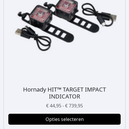
Hornady HIT™ TARGET IMPACT
D
INDICATOR
i
t
P
€
44,95
-
€
739,95
p
r
r
Opties selecteren
i
o
j