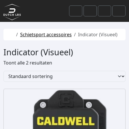
Skip to content
Skip to footer
Cart
Search
Account
Men
Home
Schietsport accessoires
Indicator (Visueel)
Indicator (Visueel)
Toont alle 2 resultaten