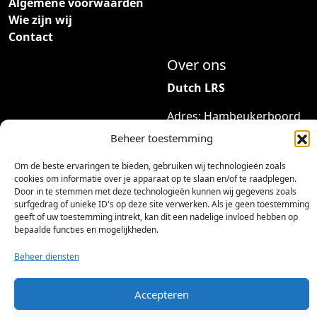
Algemene voorwaarden
d
9
Wie zijn wij
e
5
Contact
r
t
e
Over ons
o
v
t
Dutch LRS
a
€
r
Adres: Hambeukerboord
i
35
7
Beheer toestemming
a
6418BP Heerlen
3
t
(geen bezoekadres)
9
Om de beste ervaringen te bieden, gebruiken wij technologieën zoals
i
cookies om informatie over je apparaat op te slaan en/of te raadplegen.
,
Door in te stemmen met deze technologieën kunnen wij gegevens zoals
e
info@dutchlrs.nl
9
surfgedrag of unieke ID's op deze site verwerken. Als je geen toestemming
s
+31 45 2123953
5
geeft of uw toestemming intrekt, kan dit een nadelige invloed hebben op
.
bepaalde functies en mogelijkheden.
KvK-nummer: 96002824
D
Btw-id: NL867424114B01
Beheer diensten
e
z
Accepteren
e
o