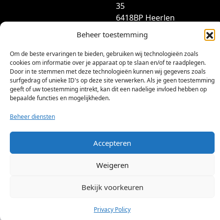
35
6418BP Heerlen
(geen bezoekadres)
Beheer toestemming
info@dutchlrs.nl
Om de beste ervaringen te bieden, gebruiken wij technologieën zoals
+31 45 2123953
cookies om informatie over je apparaat op te slaan en/of te raadplegen.
Door in te stemmen met deze technologieën kunnen wij gegevens zoals
KvK-nummer: 96002824
surfgedrag of unieke ID's op deze site verwerken. Als je geen toestemming
geeft of uw toestemming intrekt, kan dit een nadelige invloed hebben op
Btw-id: NL867424114B01
bepaalde functies en mogelijkheden.
Beheer diensten
Accepteren
Weigeren
©
2026 Dutch LRS
Bekijk voorkeuren
Privacy Policy