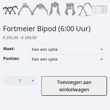
Fortmeier Bipod (6:00 Uur)
P
€
255,00
-
€
269,00
r
Maat:
i
j
Posities:
s
k
l
a
F
-
+
Toevoegen aan
s
o
winkelwagen
s
r
e
t
:
m
€
e