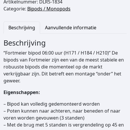
Artikelnummer:
DLRS-1834
i
Categorie:
Bipods / Monopods
2
e
5
r
5
B
Beschrijving
Aanvullende informatie
,
i
0
p
Beschrijving
0
o
“Fortmeier bipod 06:00 uur (H171 / H184 / H210)” De
t
d
bipods van Fortmeier zijn een van de meest stabiele en
o
(
robuuste bipods die momenteel op de markt
t
6
verkrijgbaar zijn. Dit betreft een montage “onder” het
€
:
geweer.
0
2
0
Eigenschappen:
6
U
9
u
– Bipod kan volledig gedemonteerd worden
,
r
– Poten kunnen naar achteren, naar beneden of naar
0
)
voren worden gevouwen (3 standen)
0
a
– Met de brug met 5 standen is vergrendeling op 45 en