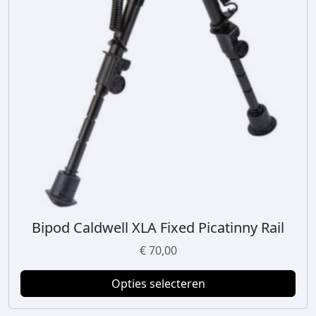
Bipod Caldwell XLA Fixed Picatinny Rail
D
i
€
70,00
t
p
Opties selecteren
r
o