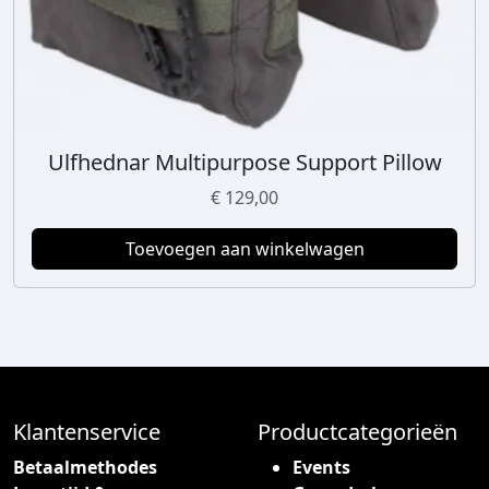
t
p
a
g
i
n
Ulfhednar Multipurpose Support Pillow
a
€
129,00
Toevoegen aan winkelwagen
Klantenservice
Productcategorieën
Betaalmethodes
Events