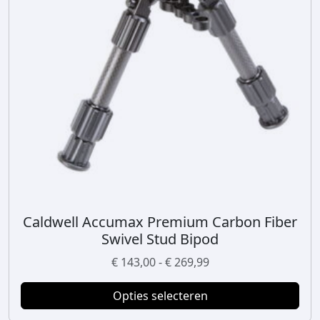
Caldwell Accumax Premium Carbon Fiber
D
Swivel Stud Bipod
i
t
P
€
143,00
-
€
269,99
p
r
r
Opties selecteren
i
o
j