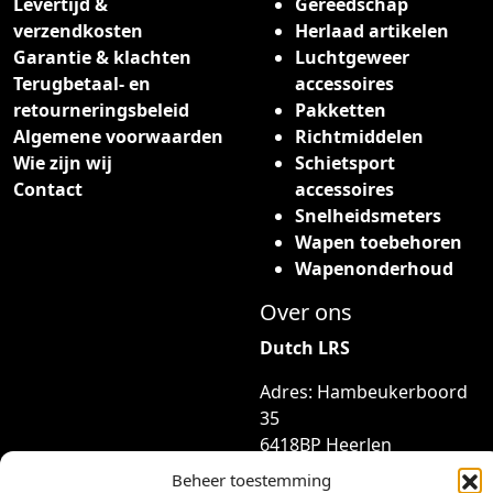
Levertijd &
Gereedschap
verzendkosten
Herlaad artikelen
Garantie & klachten
Luchtgeweer
Terugbetaal- en
accessoires
retourneringsbeleid
Pakketten
Algemene voorwaarden
Richtmiddelen
Wie zijn wij
Schietsport
Contact
accessoires
Snelheidsmeters
Wapen toebehoren
Wapenonderhoud
Over ons
Dutch LRS
Adres: Hambeukerboord
35
6418BP Heerlen
(geen bezoekadres)
Beheer toestemming