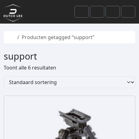
Skip to content
Skip to footer
Cart
Search
Account
Men
Home
Producten getagged “support”
support
Toont alle 6 resultaten