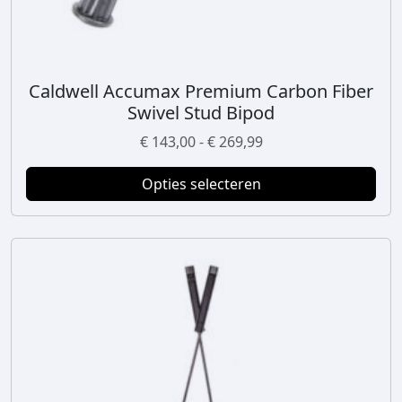
Caldwell Accumax Premium Carbon Fiber
D
Swivel Stud Bipod
i
t
P
€
143,00
-
€
269,99
p
r
r
Opties selecteren
i
o
j
d
s
u
k
c
l
t
a
h
s
e
s
e
e
f
:
t
€