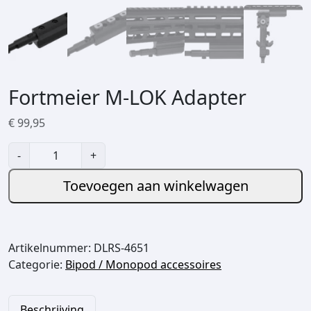
Fortmeier M-LOK Adapter
€
99,95
F
-
+
o
r
Toevoegen aan winkelwagen
t
m
e
Artikelnummer:
DLRS-4651
i
Categorie:
Bipod / Monopod accessoires
e
r
M
Beschrijving