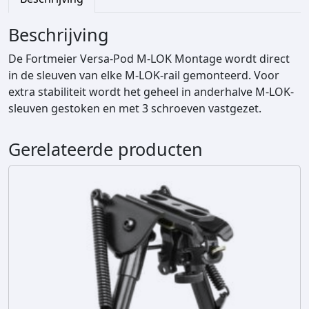
-
L
Beschrijving
O
K
De Fortmeier Versa-Pod M-LOK Montage wordt direct
A
in de sleuven van elke M-LOK-rail gemonteerd. Voor
d
extra stabiliteit wordt het geheel in anderhalve M-LOK-
a
sleuven gestoken en met 3 schroeven vastgezet.
p
t
Gerelateerde producten
e
r
a
a
n
t
a
l