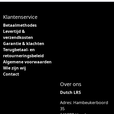
e
z
Klantenservice
e
o
Betaalmethodes
p
Levertijd &
t
verzendkosten
i
Garantie & klachten
e
Terugbetaal- en
k
retourneringsbeleid
a
Algemene voorwaarden
n
Wie zijn wij
g
Contact
e
Over ons
k
o
Dutch LRS
z
Adres: Hambeukerboord
e
35
n