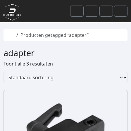
Skip to content
Skip to footer
Cart
Search
Account
Men
Home
Producten getagged “adapter”
adapter
Toont alle 3 resultaten