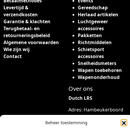
Betaalmethodes
Events
Levertijd &
Gereedschap
verzendkosten
Herlaad artikelen
Garantie & klachten
Luchtgeweer
Terugbetaal- en
accessoires
retourneringsbeleid
Pakketten
Algemene voorwaarden
Richtmiddelen
Wie zijn wij
Schietsport
Contact
accessoires
Snelheidsmeters
Wapen toebehoren
Wapenonderhoud
Over ons
Dutch LRS
Adres: Hambeukerboord
35
Beheer toestemming
6418BP Heerlen