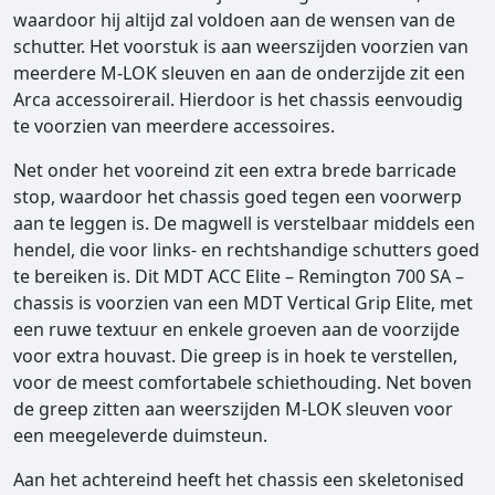
waardoor hij altijd zal voldoen aan de wensen van de
n
schutter. Het voorstuk is aan weerszijden voorzien van
7
meerdere M-LOK sleuven en aan de onderzijde zit een
0
Arca accessoirerail. Hierdoor is het chassis eenvoudig
0
te voorzien van meerdere accessoires.
S
A
Net onder het vooreind zit een extra brede barricade
a
stop, waardoor het chassis goed tegen een voorwerp
a
aan te leggen is. De magwell is verstelbaar middels een
n
hendel, die voor links- en rechtshandige schutters goed
t
te bereiken is. Dit MDT ACC Elite – Remington 700 SA –
a
chassis is voorzien van een MDT Vertical Grip Elite, met
l
een ruwe textuur en enkele groeven aan de voorzijde
voor extra houvast. Die greep is in hoek te verstellen,
voor de meest comfortabele schiethouding. Net boven
de greep zitten aan weerszijden M-LOK sleuven voor
een meegeleverde duimsteun.
Aan het achtereind heeft het chassis een skeletonised