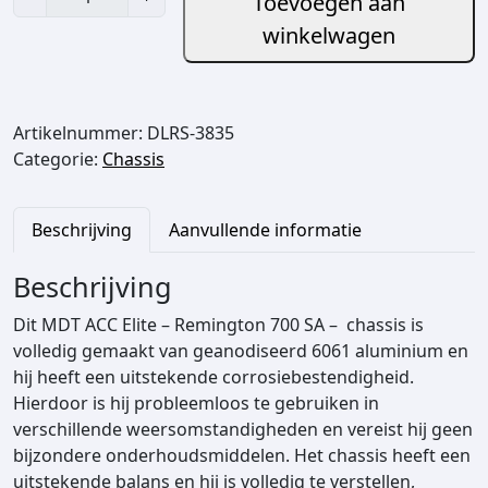
Toevoegen aan
D
winkelwagen
T
A
C
C
Artikelnummer:
DLRS-3835
E
Categorie:
Chassis
l
i
t
Beschrijving
Aanvullende informatie
e
-
Beschrijving
R
Dit MDT ACC Elite – Remington 700 SA – chassis is
e
volledig gemaakt van geanodiseerd 6061 aluminium en
m
hij heeft een uitstekende corrosiebestendigheid.
i
Hierdoor is hij probleemloos te gebruiken in
n
verschillende weersomstandigheden en vereist hij geen
g
bijzondere onderhoudsmiddelen. Het chassis heeft een
t
uitstekende balans en hij is volledig te verstellen,
o