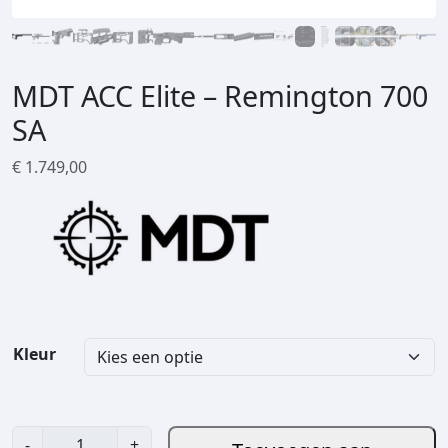
MDT ACC Elite – Remington 700
SA
€
1.749,00
Kleur
M
-
+