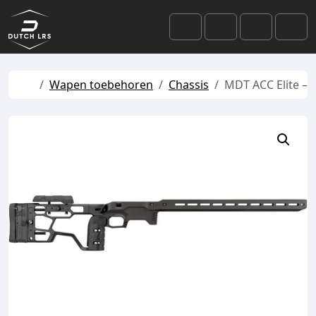
Skip to content
Skip to footer
Cart
Search
Account
Men
Home
Wapen toebehoren
Chassis
MDT ACC Elite – 