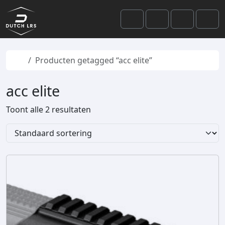
Skip to content
Skip to footer
Cart
Search
Account
Men
Home
Producten getagged “acc elite”
acc elite
Toont alle 2 resultaten