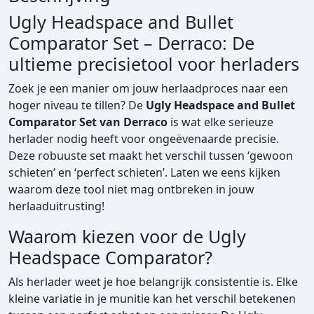
a
Ugly Headspace and Bullet
n
Comparator Set – Derraco: De
d
ultieme precisietool voor herladers
b
u
Zoek je een manier om jouw herlaadproces naar een
l
hoger niveau te tillen? De
Ugly Headspace and Bullet
l
Comparator Set van Derraco
is wat elke serieuze
e
herlader nodig heeft voor ongeëvenaarde precisie.
t
Deze robuuste set maakt het verschil tussen ‘gewoon
c
schieten’ en ‘perfect schieten’. Laten we eens kijken
o
waarom deze tool niet mag ontbreken in jouw
m
herlaaduitrusting!
p
Waarom kiezen voor de Ugly
a
r
Headspace Comparator?
a
Als herlader weet je hoe belangrijk consistentie is. Elke
t
kleine variatie in je munitie kan het verschil betekenen
o