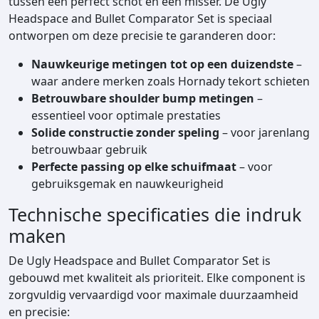
tussen een perfect schot en een misser. De Ugly
r
Headspace and Bullet Comparator Set is speciaal
s
ontworpen om deze precisie te garanderen door:
e
t
Nauwkeurige metingen tot op een duizendste
–
-
waar andere merken zoals Hornady tekort schieten
D
Betrouwbare shoulder bump metingen
–
e
essentieel voor optimale prestaties
r
Solide constructie zonder speling
– voor jarenlang
r
betrouwbaar gebruik
a
Perfecte passing op elke schuifmaat
– voor
c
gebruiksgemak en nauwkeurigheid
o
a
Technische specificaties die indruk
a
maken
n
De Ugly Headspace and Bullet Comparator Set is
t
gebouwd met kwaliteit als prioriteit. Elke component is
a
zorgvuldig vervaardigd voor maximale duurzaamheid
l
en precisie: