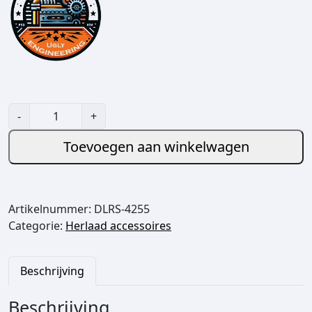
U
-
+
g
l
Toevoegen aan winkelwagen
y
h
e
Artikelnummer:
DLRS-4255
a
Categorie:
Herlaad accessoires
d
s
p
Beschrijving
a
c
Beschrijving
e