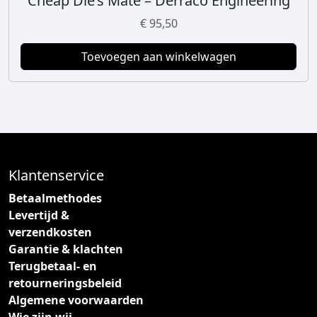
Cheap Die’s Mate – Derraco Engineering
n
€
95,50
w
o
Toevoegen aan winkelwagen
r
d
e
n
o
p
d
Klantenservice
e
Betaalmethodes
p
Levertijd &
r
verzendkosten
o
Garantie & klachten
d
Terugbetaal- en
u
retourneringsbeleid
c
Algemene voorwaarden
t