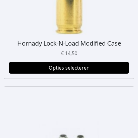
Hornady Lock-N-Load Modified Case
D
i
€
14,50
t
p
Opties selecteren
r
o
d
u
c
t
h
e
e