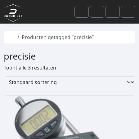
Skip to content
Skip to footer
Cart
Search
Account
Men
Home
Producten getagged “precisie”
precisie
Toont alle 3 resultaten