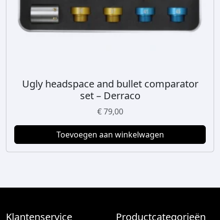
d
e
r
e
v
a
r
Ugly headspace and bullet comparator
i
set – Derraco
a
€
79,00
t
i
Toevoegen aan winkelwagen
e
s
.
D
e
z
e
Klantenservice
Productcategorieën
o