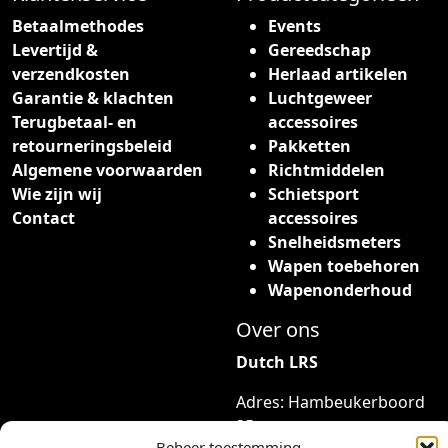
p
Betaalmethodes
Events
t
Levertijd &
Gereedschap
i
verzendkosten
Herlaad artikelen
e
Garantie & klachten
Luchtgeweer
k
Terugbetaal- en
accessoires
a
retourneringsbeleid
Pakketten
n
Algemene voorwaarden
Richtmiddelen
g
Wie zijn wij
Schietsport
e
Contact
accessoires
k
Snelheidsmeters
o
Wapen toebehoren
z
Wapenonderhoud
e
Over ons
n
w
Dutch LRS
o
Adres: Hambeukerboord
r
35
d
Beheer toestemming