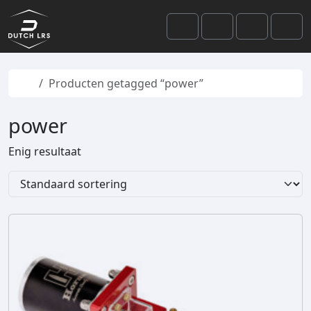
Skip to content
Skip to footer
Cart
Search
Account
Men
Home
Producten getagged “power”
power
Enig resultaat