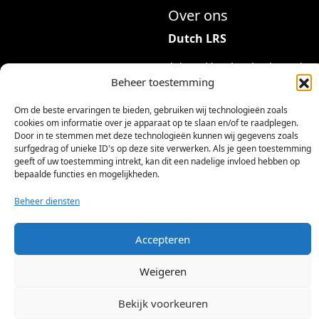
Over ons
Dutch LRS
Adres: Hambeukerboord
Beheer toestemming
35
6418BP Heerlen
Om de beste ervaringen te bieden, gebruiken wij technologieën zoals
(geen bezoekadres)
cookies om informatie over je apparaat op te slaan en/of te raadplegen.
Door in te stemmen met deze technologieën kunnen wij gegevens zoals
info@dutchlrs.nl
surfgedrag of unieke ID's op deze site verwerken. Als je geen toestemming
geeft of uw toestemming intrekt, kan dit een nadelige invloed hebben op
+31 45 2123953
bepaalde functies en mogelijkheden.
KvK-nummer: 96002824
Beheer diensten
Btw-id: NL867424114B01
Accepteren
Weigeren
Bekijk voorkeuren
©
2026 Dutch LRS