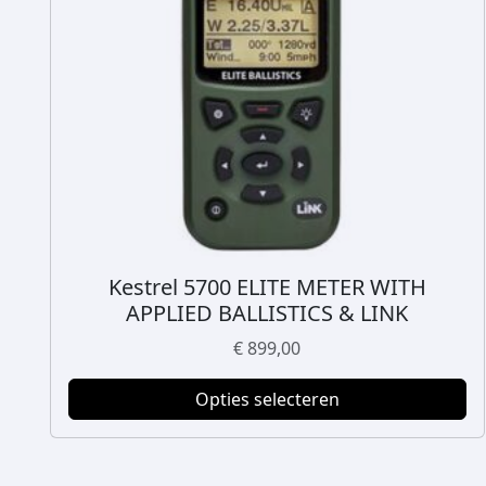
Kestrel 5700 ELITE METER WITH
D
APPLIED BALLISTICS & LINK
i
t
€
899,00
p
r
Opties selecteren
o
d
u