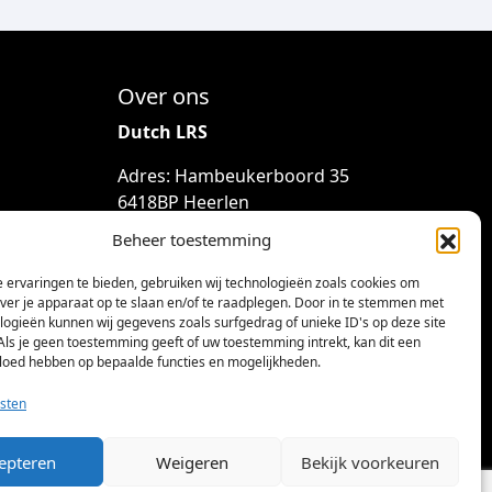
Over ons
Dutch LRS
Adres: Hambeukerboord 35
6418BP Heerlen
(geen bezoekadres)
Beheer toestemming
info@dutchlrs.nl
 ervaringen te bieden, gebruiken wij technologieën zoals cookies om
+31 45 2123953
over je apparaat op te slaan en/of te raadplegen. Door in te stemmen met
logieën kunnen wij gegevens zoals surfgedrag of unieke ID's op deze site
KvK-nummer: 96002824
Als je geen toestemming geeft of uw toestemming intrekt, kan dit een
vloed hebben op bepaalde functies en mogelijkheden.
Btw-id: NL867424114B01
sten
epteren
Weigeren
Bekijk voorkeuren