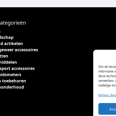
ategorieën
s
dschap
d artikelen
geweer accessoires
tten
middelen
Om de beste
sport accessoires
informatie 
eidsmeters
deze techno
 toebehoren
verwerken. 
nadelige in
nonderhoud
Beheer dien
Acc