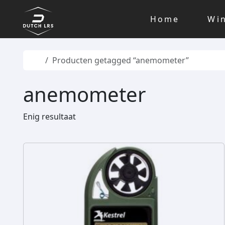
Skip to content
Skip to footer
Home
Wi
Home
Producten getagged “anemometer”
anemometer
Enig resultaat