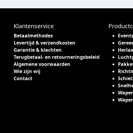
c
t
h
e
Klantenservice
Productc
e
Betaalmethodes
Event
f
Levertijd & verzendkosten
Geree
t
Garantie & klachten
Herlaa
m
Terugbetaal- en retourneringsbeleid
Lucht
e
Algemene voorwaarden
Pakke
e
Wie zijn wij
Richt
r
Contact
Schiet
d
Snelh
e
Wapen
r
Wape
e
v
a
r
i