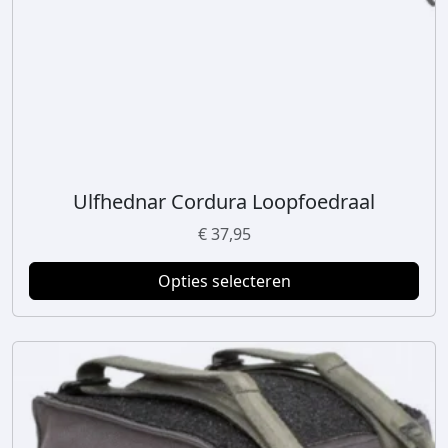
Ulfhednar Cordura Loopfoedraal
D
i
€
37,95
t
p
Opties selecteren
r
o
d
u
c
t
h