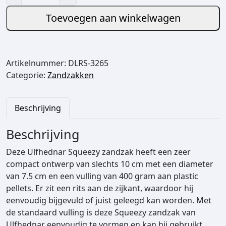
l
f
Toevoegen aan winkelwagen
h
e
d
Artikelnummer:
DLRS-3265
n
Categorie:
Zandzakken
a
r
S
Beschrijving
q
u
Beschrijving
e
e
Deze Ulfhednar Squeezy zandzak heeft een zeer
z
compact ontwerp van slechts 10 cm met een diameter
y
van 7.5 cm en een vulling van 400 gram aan plastic
Z
pellets. Er zit een rits aan de zijkant, waardoor hij
a
eenvoudig bijgevuld of juist geleegd kan worden. Met
n
de standaard vulling is deze Squeezy zandzak van
d
Ulfhednar eenvoudig te vormen en kan hij gebruikt