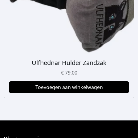
c
t
p
a
g
i
n
a
Ulfhednar Hulder Zandzak
€
79,00
Toevoegen aan winkelwagen