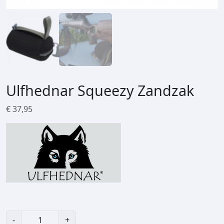
Ulfhednar Squeezy Zandzak
€
37,95
U
-
+