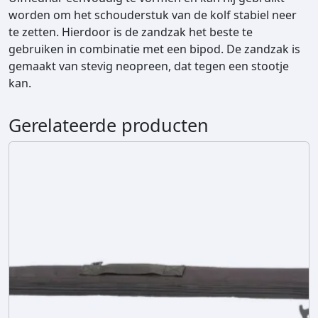
z
worden om het schouderstuk van de kolf stabiel neer
a
te zetten. Hierdoor is de zandzak het beste te
k
gebruiken in combinatie met een bipod. De zandzak is
a
gemaakt van stevig neopreen, dat tegen een stootje
a
kan.
n
t
Gerelateerde producten
a
l