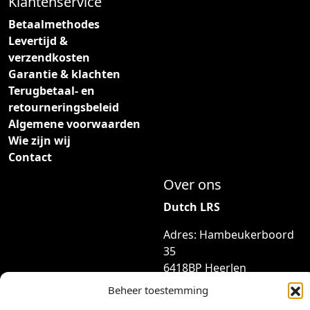
Klantenservice
Betaalmethodes
Levertijd &
verzendkosten
Garantie & klachten
Terugbetaal- en
retourneringsbeleid
Algemene voorwaarden
Wie zijn wij
Contact
Over ons
Dutch LRS
Adres: Hambeukerboord
35
6418BP Heerlen
(geen bezoekadres)
Beheer toestemming