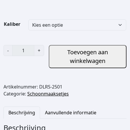
a
s
s
e
Kaliber
:
€
R
4
-
+
Toevoegen aan
e
4
winkelwagen
a
,
l
9
A
5
v
t
Artikelnummer:
DLRS-2501
i
o
Categorie:
Schoonmaaksetjes
d
t
G
€
u
Beschrijving
Aanvullende informatie
n
5
B
Beschrijving
2