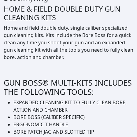
o
,
HOME & FIELD DOUBLE DUTY GUN
s
9
CLEANING KITS
s
5
M
Home and field double duty, single caliber specialized
u
gun cleaning kits. Kits include the Bore Boss for a quick
l
clean any time you shoot your gun and an expanded
t
gun cleaning kit with all the tools you need to fully clean
i
bore, action and chamber.
-
K
i
GUN BOSS® MULTI-KITS INCLUDES
t
a
THE FOLLOWING TOOLS:
a
EXPANDED CLEANING KIT TO FULLY CLEAN BORE,
n
ACTION AND CHAMBER
t
BORE BOSS (CALIBER SPECIFIC)
a
ERGONOMIC T-HANDLE
l
BORE PATCH JAG AND SLOTTED TIP