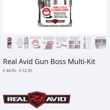
Real Avid Gun Boss Multi-Kit
P
€
44,95
-
€
52,95
r
i
j
s
k
l