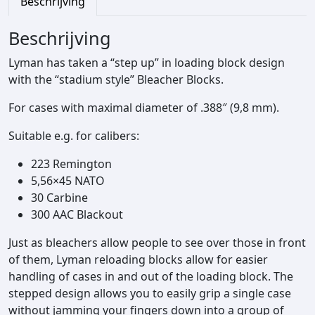
Beschrijving
h
e
Beschrijving
r
L
Lyman has taken a “step up” in loading block design
o
with the “stadium style” Bleacher Blocks.
a
For cases with maximal diameter of .388″ (9,8 mm).
d
i
Suitable e.g. for calibers:
n
g
223 Remington
B
5,56×45 NATO
l
30 Carbine
o
300 AAC Blackout
c
Just as bleachers allow people to see over those in front
k
of them, Lyman reloading blocks allow for easier
.
handling of cases in and out of the loading block. The
3
stepped design allows you to easily grip a single case
8
without jamming your fingers down into a group of
8