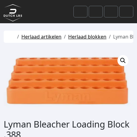
Skip to content
Skip to footer
Cart
Search
Account
Men
Home
Herlaad artikelen
Herlaad blokken
Lyman Ble
Lyman Bleacher Loading Block
.388