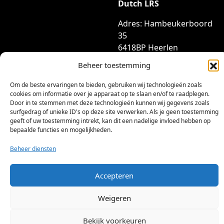
Dutch LRS
Adres: Hambeukerboord
35
6418BP Heerlen
(geen bezoekadres)
Beheer toestemming
info@dutchlrs.nl
Om de beste ervaringen te bieden, gebruiken wij technologieën zoals
+31 45 2123953
cookies om informatie over je apparaat op te slaan en/of te raadplegen.
Door in te stemmen met deze technologieën kunnen wij gegevens zoals
KvK-nummer: 96002824
surfgedrag of unieke ID's op deze site verwerken. Als je geen toestemming
geeft of uw toestemming intrekt, kan dit een nadelige invloed hebben op
Btw-id: NL867424114B01
bepaalde functies en mogelijkheden.
Beheer diensten
Accepteren
©
2026 Dutch LRS
Weigeren
Bekijk voorkeuren