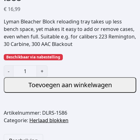
€
16,99
Lyman Bleacher Block reloading tray takes up less
bench space, yet makes it easy to add or remove cases,
even when full. Suitable e.g. for calibers 223 Remington,
30 Carbine, 300 AAC Blackout
Beschikbaar via nabestelling
L
-
+
y
m
Toevoegen aan winkelwagen
a
n
B
Artikelnummer:
DLRS-1586
l
Categorie:
Herlaad blokken
e
a
c