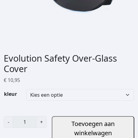
Evolution Safety Over-Glass
Cover
€
10,95
kleur
E
-
+
Toevoegen aan
v
winkelwagen
o