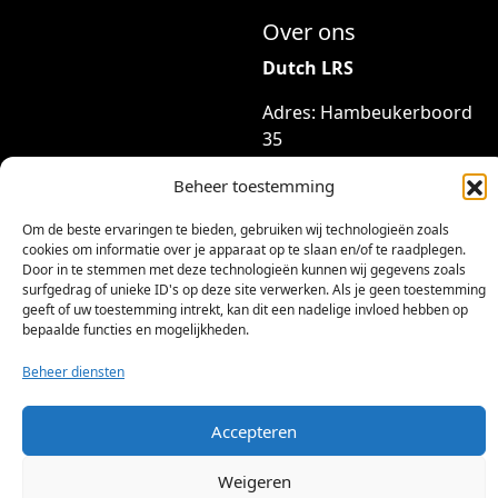
g
r
Over ons
e
e
k
Dutch LRS
v
o
a
Adres: Hambeukerboord
z
r
35
e
i
6418BP Heerlen
n
a
Beheer toestemming
(geen bezoekadres)
w
t
o
Om de beste ervaringen te bieden, gebruiken wij technologieën zoals
i
info@dutchlrs.nl
r
cookies om informatie over je apparaat op te slaan en/of te raadplegen.
e
+31 45 2123953
Door in te stemmen met deze technologieën kunnen wij gegevens zoals
d
s
surfgedrag of unieke ID's op deze site verwerken. Als je geen toestemming
e
KvK-nummer: 96002824
geeft of uw toestemming intrekt, kan dit een nadelige invloed hebben op
.
n
bepaalde functies en mogelijkheden.
Btw-id: NL867424114B01
D
o
e
Beheer diensten
p
z
d
e
Accepteren
e
o
p
p
Weigeren
r