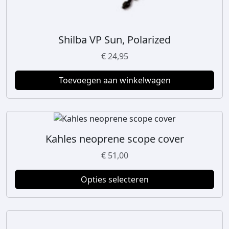
e
v
a
Shilba VP Sun, Polarized
r
€
24,95
i
a
Toevoegen aan winkelwagen
t
i
e
s
.
Kahles neoprene scope cover
D
D
i
e
€
51,00
t
z
p
Opties selecteren
e
r
o
o
p
d
t
u
i