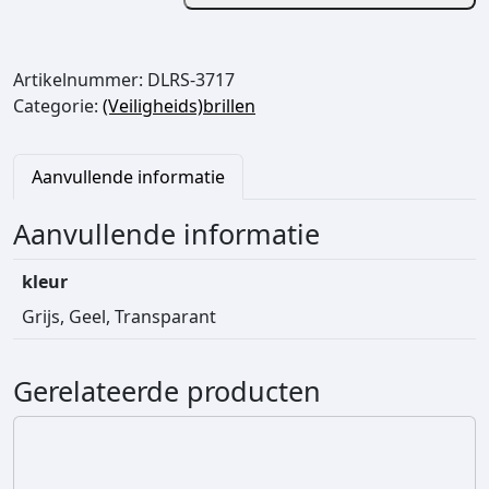
l
u
t
Artikelnummer:
DLRS-3717
i
Categorie:
(Veiligheids)brillen
o
n
S
Aanvullende informatie
a
f
Aanvullende informatie
e
t
kleur
y
Grijs, Geel, Transparant
O
v
e
Gerelateerde producten
r
-
G
l