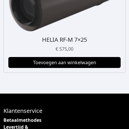
j
.
s
9
w
9
a
9
s
,
:
0
HELIA RF-M 7×25
€
0
€
575,00
.
4
Toevoegen aan winkelwagen
.
7
7
9
,
0
0
Klantenservice
.
Betaalmethodes
Levertijd &