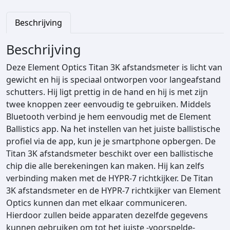
p
t
Beschrijving
i
c
Beschrijving
s
T
Deze Element Optics Titan 3K afstandsmeter is licht van
i
gewicht en hij is speciaal ontworpen voor langeafstand
t
schutters. Hij ligt prettig in de hand en hij is met zijn
a
twee knoppen zeer eenvoudig te gebruiken. Middels
n
Bluetooth verbind je hem eenvoudig met de Element
3
Ballistics app. Na het instellen van het juiste ballistische
K
profiel via de app, kun je je smartphone opbergen. De
a
Titan 3K afstandsmeter beschikt over een ballistische
a
chip die alle berekeningen kan maken. Hij kan zelfs
n
verbinding maken met de HYPR-7 richtkijker. De Titan
t
3K afstandsmeter en de HYPR-7 richtkijker van Element
a
Optics kunnen dan met elkaar communiceren.
l
Hierdoor zullen beide apparaten dezelfde gegevens
kunnen gebruiken om tot het juiste -voorspelde-