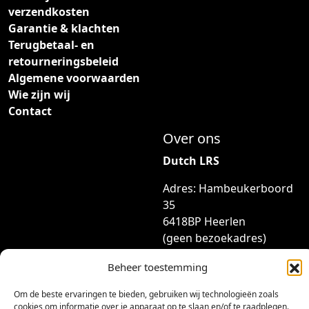
verzendkosten
Garantie & klachten
Terugbetaal- en
retourneringsbeleid
Algemene voorwaarden
Wie zijn wij
Contact
Over ons
Dutch LRS
Adres: Hambeukerboord
35
6418BP Heerlen
(geen bezoekadres)
info@dutchlrs.nl
Beheer toestemming
+31 45 2123953
Om de beste ervaringen te bieden, gebruiken wij technologieën zoals
cookies om informatie over je apparaat op te slaan en/of te raadplegen.