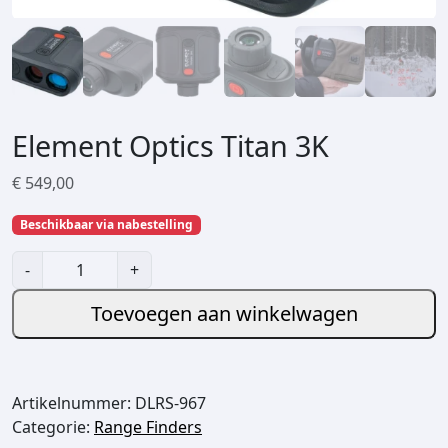
Element Optics Titan 3K
€
549,00
Beschikbaar via nabestelling
E
-
+
l
e
Toevoegen aan winkelwagen
m
e
n
Artikelnummer:
DLRS-967
t
Categorie:
Range Finders
O