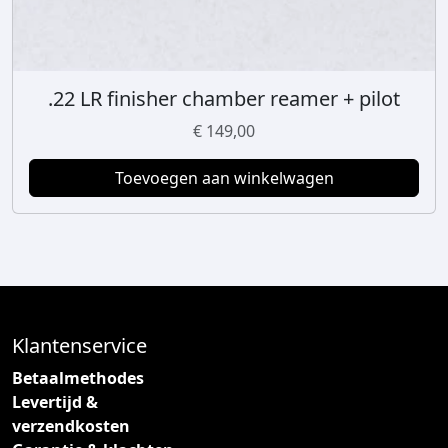
e
k
o
z
.22 LR finisher chamber reamer + pilot
e
€
149,00
n
w
Toevoegen aan winkelwagen
o
r
d
e
n
o
p
Klantenservice
d
Betaalmethodes
e
Levertijd &
p
verzendkosten
r