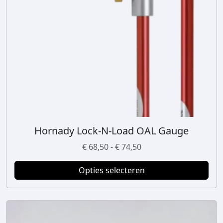
Hornady Lock-N-Load OAL Gauge
D
i
P
€
68,50
-
€
74,50
t
r
p
Opties selecteren
i
r
j
o
s
d
k
u
l