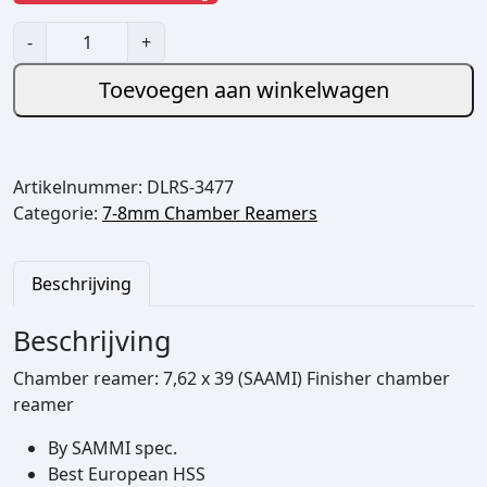
7
-
+
,
6
Toevoegen aan winkelwagen
2
x
3
Artikelnummer:
DLRS-3477
9
Categorie:
7-8mm Chamber Reamers
(
S
A
Beschrijving
A
M
Beschrijving
I
)
Chamber reamer: 7,62 x 39 (SAAMI) Finisher chamber
F
reamer
i
By SAMMI spec.
n
Best European HSS
i