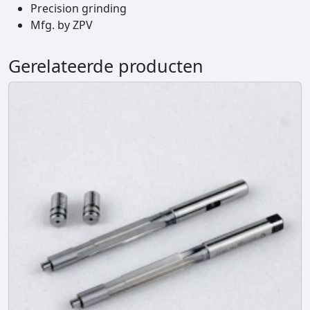
Precision grinding
s
Mfg. by ZPV
h
e
r
Gerelateerde producten
c
h
a
m
b
e
r
r
e
a
m
e
r
a
a