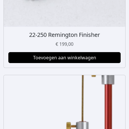
n
t
a
l
22-250 Remington Finisher
€
199,00
Toevoegen aan winkelwagen