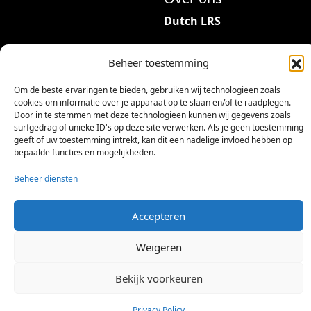
Dutch LRS
Adres: Hambeukerboord
Beheer toestemming
35
6418BP Heerlen
Om de beste ervaringen te bieden, gebruiken wij technologieën zoals
(geen bezoekadres)
cookies om informatie over je apparaat op te slaan en/of te raadplegen.
Door in te stemmen met deze technologieën kunnen wij gegevens zoals
info@dutchlrs.nl
surfgedrag of unieke ID's op deze site verwerken. Als je geen toestemming
geeft of uw toestemming intrekt, kan dit een nadelige invloed hebben op
+31 45 2123953
bepaalde functies en mogelijkheden.
KvK-nummer: 96002824
Beheer diensten
Btw-id: NL867424114B01
Accepteren
Weigeren
Bekijk voorkeuren
©
2026 Dutch LRS
Privacy Policy