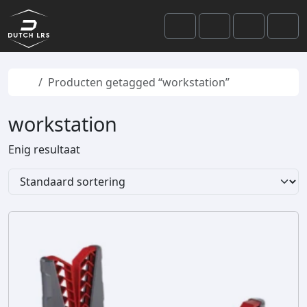
Skip to content
Skip to footer
Cart
Search
Account
Men
Home
Producten getagged “workstation”
workstation
Enig resultaat