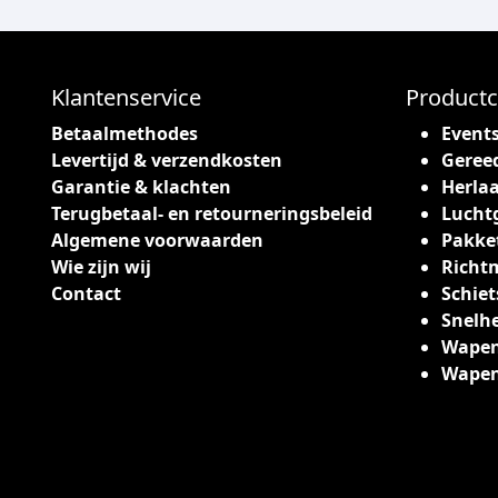
Klantenservice
Productc
Betaalmethodes
Event
Levertijd & verzendkosten
Geree
Garantie & klachten
Herlaa
Terugbetaal- en retourneringsbeleid
Lucht
Algemene voorwaarden
Pakke
Wie zijn wij
Richt
Contact
Schiet
Snelh
Wapen
Wape