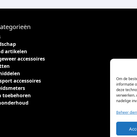
ategorieën
s
dschap
d artikelen
geweer accessoires
tten
middelen
Om de beste
sport accessoires
informatie 
eidsmeters
deze techno
 toebehoren
verwerken. 
nadelige in
nonderhoud
Beheer dien
Acc