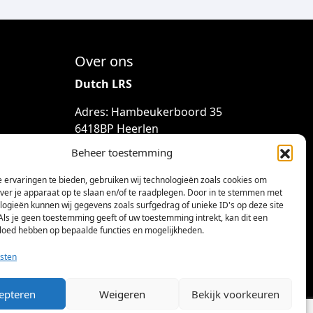
Over ons
Dutch LRS
Adres: Hambeukerboord 35
6418BP Heerlen
(geen bezoekadres)
Beheer toestemming
info@dutchlrs.nl
 ervaringen te bieden, gebruiken wij technologieën zoals cookies om
+31 45 2123953
over je apparaat op te slaan en/of te raadplegen. Door in te stemmen met
logieën kunnen wij gegevens zoals surfgedrag of unieke ID's op deze site
KvK-nummer: 96002824
Als je geen toestemming geeft of uw toestemming intrekt, kan dit een
vloed hebben op bepaalde functies en mogelijkheden.
Btw-id: NL867424114B01
sten
epteren
Weigeren
Bekijk voorkeuren