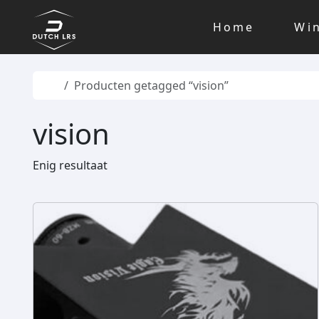
Skip to content
Skip to footer
Home
Wi
Home
Producten getagged “vision”
vision
Enig resultaat