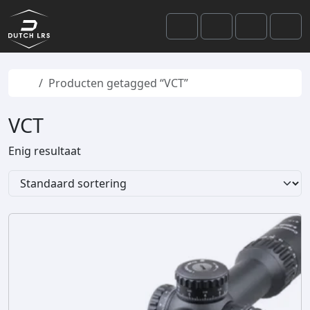
Skip to content
Skip to footer
Cart
Search
Account
Men
Home
Producten getagged “VCT”
VCT
Enig resultaat