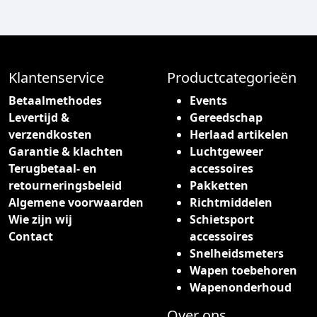
d
u
c
t
h
Klantenservice
Productcategorieën
e
Betaalmethodes
Events
e
Levertijd &
Gereedschap
f
verzendkosten
Herlaad artikelen
t
Garantie & klachten
Luchtgeweer
m
Terugbetaal- en
accessoires
e
retourneringsbeleid
Pakketten
e
Algemene voorwaarden
Richtmiddelen
r
Wie zijn wij
Schietsport
d
Contact
accessoires
e
Snelheidsmeters
r
Wapen toebehoren
e
Wapenonderhoud
v
a
Over ons