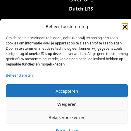
r
Dutch LRS
i
a
Adres: Hambeukerboord
t
Beheer toestemming
35
i
6418BP Heerlen
Om de beste ervaringen te bieden, gebruiken wij technologieën zoals
e
(geen bezoekadres)
cookies om informatie over je apparaat op te slaan en/of te raadplegen.
s
Door in te stemmen met deze technologieën kunnen wij gegevens zoals
.
info@dutchlrs.nl
surfgedrag of unieke ID's op deze site verwerken. Als je geen toestemming
geeft of uw toestemming intrekt, kan dit een nadelige invloed hebben op
D
+31 45 2123953
bepaalde functies en mogelijkheden.
e
KvK-nummer: 96002824
z
Beheer diensten
Btw-id: NL867424114B01
e
o
Accepteren
p
t
Weigeren
i
e
Bekijk voorkeuren
©
2026 Dutch LRS
k
a
Privacy Policy