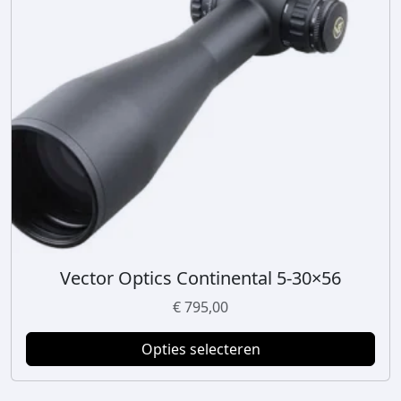
Vector Optics Continental 5-30×56
D
i
€
795,00
t
p
Opties selecteren
r
o