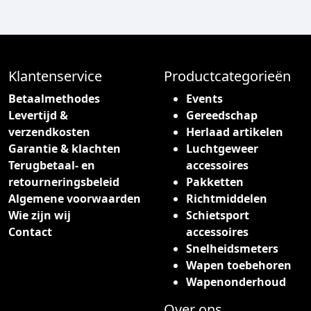
d
u
c
t
h
Klantenservice
Productcategorieën
e
Betaalmethodes
Events
e
Levertijd &
Gereedschap
f
verzendkosten
Herlaad artikelen
t
Garantie & klachten
Luchtgeweer
m
Terugbetaal- en
accessoires
e
retourneringsbeleid
Pakketten
e
Algemene voorwaarden
Richtmiddelen
r
Wie zijn wij
Schietsport
d
Contact
accessoires
e
Snelheidsmeters
r
Wapen toebehoren
e
Wapenonderhoud
v
a
Over ons