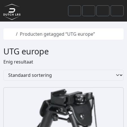
Skip to content
Skip to footer
Cart
Search
Account
Men
Home
Producten getagged “UTG europe”
UTG europe
Enig resultaat