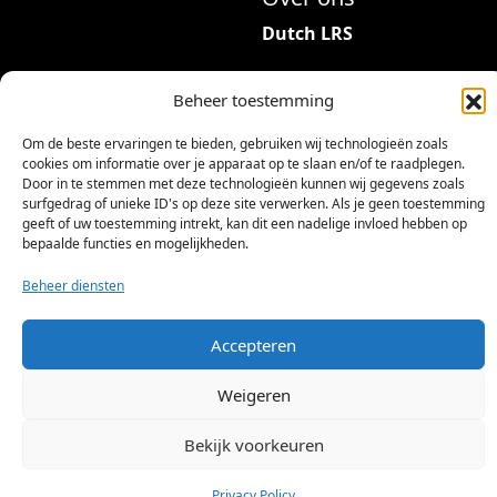
r
Dutch LRS
i
a
Adres: Hambeukerboord
t
Beheer toestemming
35
i
6418BP Heerlen
Om de beste ervaringen te bieden, gebruiken wij technologieën zoals
e
(geen bezoekadres)
cookies om informatie over je apparaat op te slaan en/of te raadplegen.
s
Door in te stemmen met deze technologieën kunnen wij gegevens zoals
.
info@dutchlrs.nl
surfgedrag of unieke ID's op deze site verwerken. Als je geen toestemming
geeft of uw toestemming intrekt, kan dit een nadelige invloed hebben op
D
+31 45 2123953
bepaalde functies en mogelijkheden.
e
KvK-nummer: 96002824
z
Beheer diensten
Btw-id: NL867424114B01
e
o
Accepteren
p
t
Weigeren
i
e
Bekijk voorkeuren
©
2026 Dutch LRS
k
a
Privacy Policy