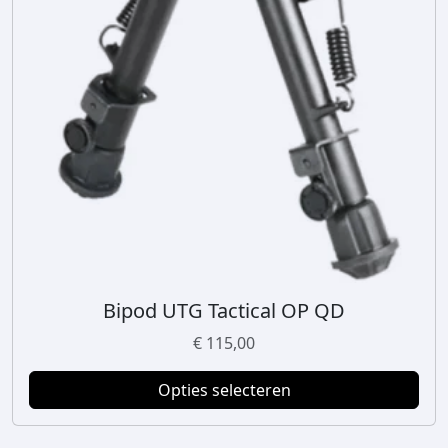
Bipod UTG Tactical OP QD
D
i
€
115,00
t
p
Opties selecteren
r
o