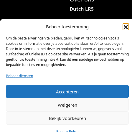
Dutch LRS
Adres: Hambeukerboord
Beheer toestemming
35
6418BP Heerlen
Om de beste ervaringen te bieden, gebruiken wij technologieën zoals
(geen bezoekadres)
cookies om informatie over je apparaat op te slaan en/of te raadplegen.
Door in te stemmen met deze technologieën kunnen wij gegevens zoals
info@dutchlrs.nl
surfgedrag of unieke ID's op deze site verwerken. Als je geen toestemming
geeft of uw toestemming intrekt, kan dit een nadelige invloed hebben op
+31 45 2123953
bepaalde functies en mogelijkheden.
KvK-nummer: 96002824
Beheer diensten
Btw-id: NL867424114B01
Accepteren
Weigeren
Bekijk voorkeuren
©
2026 Dutch LRS
Privacy Policy