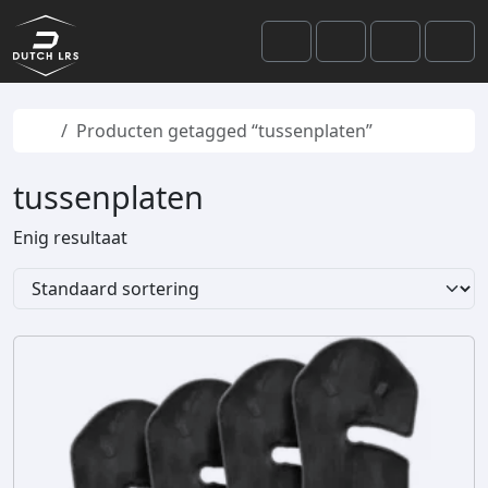
Skip to content
Skip to footer
Cart
Search
Account
Men
Home
Producten getagged “tussenplaten”
tussenplaten
Enig resultaat