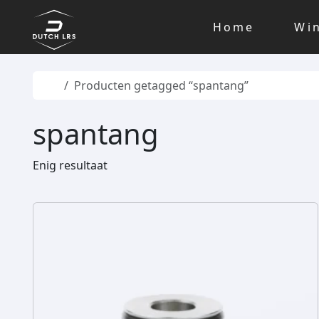
Skip to content
Skip to footer
Home
Wi
Home
Producten getagged “spantang”
spantang
Enig resultaat