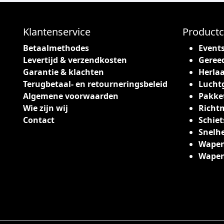
c
t
h
Klantenservice
Productc
e
Betaalmethodes
Event
e
Levertijd & verzendkosten
Geree
f
Garantie & klachten
Herlaa
t
Terugbetaal- en retourneringsbeleid
Lucht
m
Algemene voorwaarden
Pakke
e
Wie zijn wij
Richt
e
Contact
Schiet
r
Snelh
d
Wapen
e
Wape
r
e
v
a
r
i