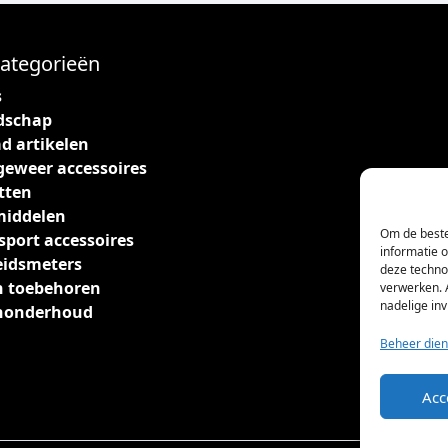
ategorieën
s
dschap
d artikelen
geweer accessoires
tten
middelen
Om de beste
sport accessoires
informatie 
eidsmeters
deze techno
 toebehoren
verwerken. 
nadelige in
nonderhoud
Beheer dien
Acc