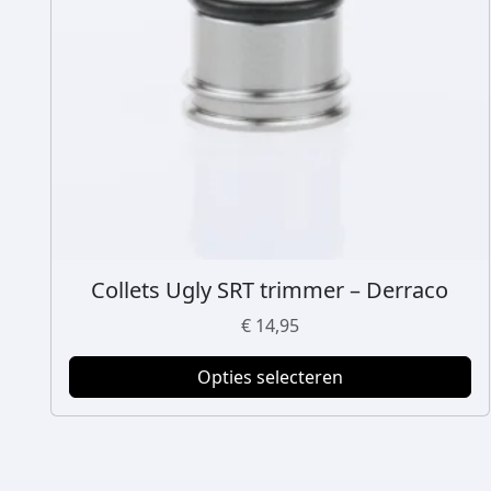
Collets Ugly SRT trimmer – Derraco
D
i
€
14,95
t
p
Opties selecteren
r
o
d
u