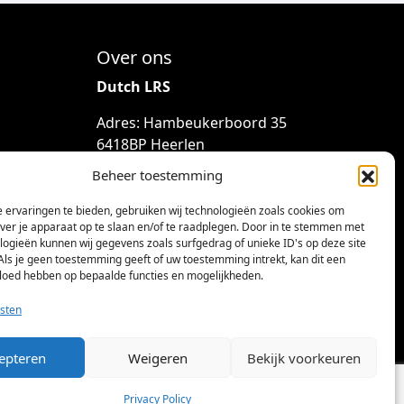
Over ons
Dutch LRS
Adres: Hambeukerboord 35
6418BP Heerlen
(geen bezoekadres)
Beheer toestemming
info@dutchlrs.nl
 ervaringen te bieden, gebruiken wij technologieën zoals cookies om
+31 45 2123953
over je apparaat op te slaan en/of te raadplegen. Door in te stemmen met
logieën kunnen wij gegevens zoals surfgedrag of unieke ID's op deze site
KvK-nummer: 96002824
Als je geen toestemming geeft of uw toestemming intrekt, kan dit een
vloed hebben op bepaalde functies en mogelijkheden.
Btw-id: NL867424114B01
sten
epteren
Weigeren
Bekijk voorkeuren
Privacy Policy