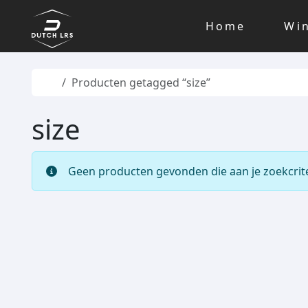
Skip to content
Skip to footer
Home
Wi
Home
Producten getagged “size”
size
Geen producten gevonden die aan je zoekcrite