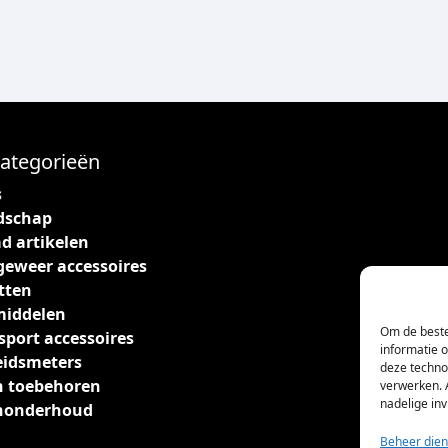
ategorieën
s
dschap
d artikelen
geweer accessoires
tten
middelen
Om de beste
sport accessoires
informatie 
eidsmeters
deze techno
 toebehoren
verwerken. 
nadelige in
nonderhoud
Beheer dien