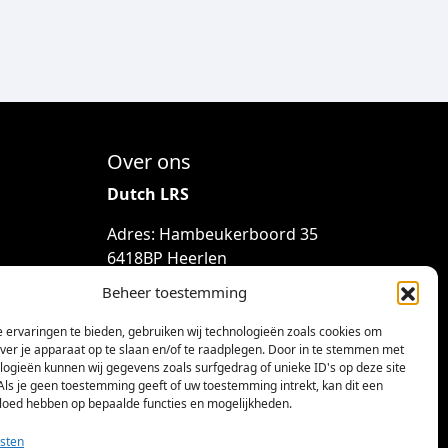
Over ons
Dutch LRS
Adres: Hambeukerboord 35
6418BP Heerlen
(geen bezoekadres)
Beheer toestemming
info@dutchlrs.nl
 ervaringen te bieden, gebruiken wij technologieën zoals cookies om
+31 45 2123953
over je apparaat op te slaan en/of te raadplegen. Door in te stemmen met
logieën kunnen wij gegevens zoals surfgedrag of unieke ID's op deze site
KvK-nummer: 96002824
Als je geen toestemming geeft of uw toestemming intrekt, kan dit een
vloed hebben op bepaalde functies en mogelijkheden.
Btw-id: NL867424114B01
sten