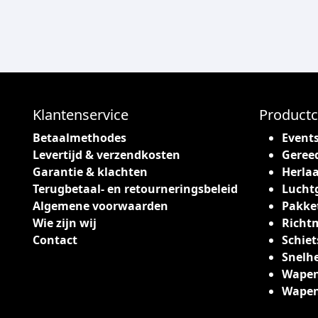
Klantenservice
Productc
Betaalmethodes
Event
Levertijd & verzendkosten
Geree
Garantie & klachten
Herlaa
Terugbetaal- en retourneringsbeleid
Lucht
Algemene voorwaarden
Pakke
Wie zijn wij
Richt
Contact
Schiet
Snelh
Wapen
Wape