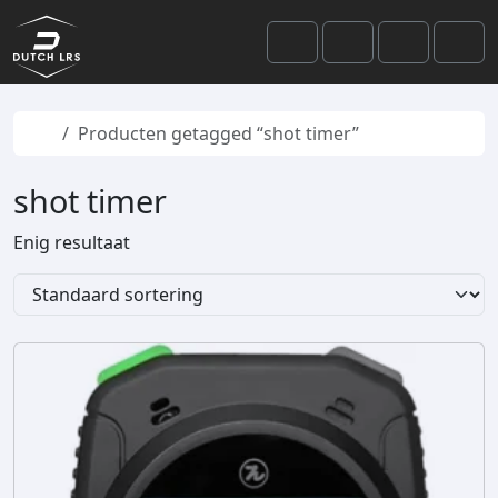
Skip to content
Skip to footer
Cart
Search
Account
Men
Home
Producten getagged “shot timer”
shot timer
Enig resultaat