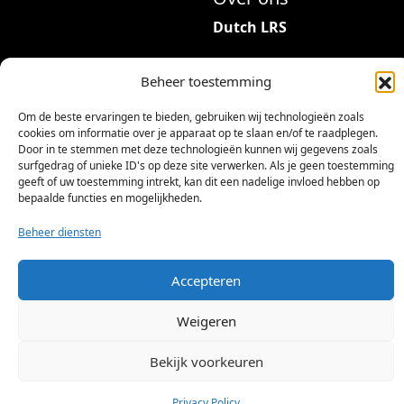
Dutch LRS
Adres: Hambeukerboord
Beheer toestemming
35
6418BP Heerlen
Om de beste ervaringen te bieden, gebruiken wij technologieën zoals
(geen bezoekadres)
cookies om informatie over je apparaat op te slaan en/of te raadplegen.
Door in te stemmen met deze technologieën kunnen wij gegevens zoals
info@dutchlrs.nl
surfgedrag of unieke ID's op deze site verwerken. Als je geen toestemming
geeft of uw toestemming intrekt, kan dit een nadelige invloed hebben op
+31 45 2123953
bepaalde functies en mogelijkheden.
KvK-nummer: 96002824
Beheer diensten
Btw-id: NL867424114B01
Accepteren
Weigeren
Bekijk voorkeuren
©
2026 Dutch LRS
Privacy Policy