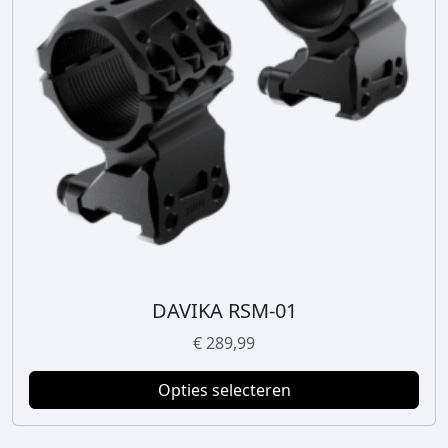
DAVIKA RSM-01
D
i
€
289,99
t
p
Opties selecteren
r
o