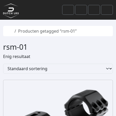
Skip to content
Skip to footer
Cart
Search
Account
Men
Home
Producten getagged “rsm-01”
rsm-01
Enig resultaat