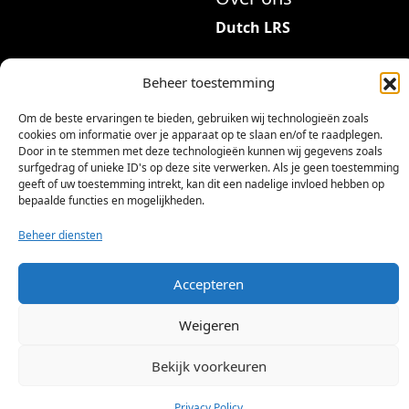
r
Dutch LRS
i
a
Adres: Hambeukerboord
t
Beheer toestemming
35
i
6418BP Heerlen
Om de beste ervaringen te bieden, gebruiken wij technologieën zoals
e
(geen bezoekadres)
cookies om informatie over je apparaat op te slaan en/of te raadplegen.
s
Door in te stemmen met deze technologieën kunnen wij gegevens zoals
.
info@dutchlrs.nl
surfgedrag of unieke ID's op deze site verwerken. Als je geen toestemming
geeft of uw toestemming intrekt, kan dit een nadelige invloed hebben op
D
+31 45 2123953
bepaalde functies en mogelijkheden.
e
KvK-nummer: 96002824
z
Beheer diensten
Btw-id: NL867424114B01
e
o
Accepteren
p
t
Weigeren
i
e
Bekijk voorkeuren
©
2026 Dutch LRS
k
a
Privacy Policy