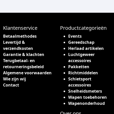
d
u
c
t
h
Klantenservice
Productcategorieën
e
Betaalmethodes
Events
e
Levertijd &
Gereedschap
f
verzendkosten
Herlaad artikelen
t
Garantie & klachten
Luchtgeweer
m
Terugbetaal- en
accessoires
e
retourneringsbeleid
Pakketten
e
Algemene voorwaarden
Richtmiddelen
r
Wie zijn wij
Schietsport
d
Contact
accessoires
e
Snelheidsmeters
r
Wapen toebehoren
e
Wapenonderhoud
v
a
Over ons