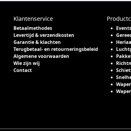
Klantenservice
Productc
Betaalmethodes
Event
Levertijd & verzendkosten
Geree
Garantie & klachten
Herlaa
Terugbetaal- en retourneringsbeleid
Lucht
Algemene voorwaarden
Pakke
Wie zijn wij
Richt
Contact
Schiet
Snelh
Wapen
Wape