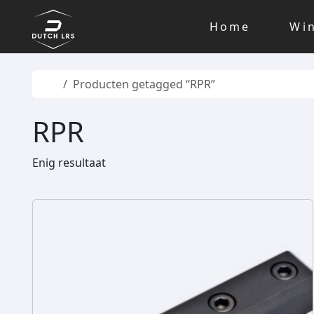
Skip to content
Skip to footer
Home
Wi
Home
Producten getagged “RPR”
RPR
Enig resultaat