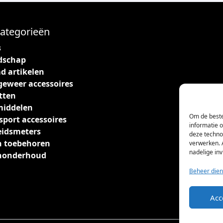
ategorieën
s
dschap
d artikelen
geweer accessoires
tten
middelen
Om de beste
sport accessoires
informatie 
eidsmeters
deze techno
 toebehoren
verwerken. 
nadelige in
nonderhoud
Beheer dien
Acc