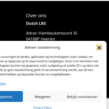
Over ons
Dutch LRS
Adres: Hambeukerboord 35
6418BP Heerlen
(geen bezoekadres)
Beheer toestemming
info@dutchlrs.nl
 ervaringen te bieden, gebruiken wij technologieën zoals cookies om
+31 45 2123953
over je apparaat op te slaan en/of te raadplegen. Door in te stemmen met
logieën kunnen wij gegevens zoals surfgedrag of unieke ID's op deze site
KvK-nummer: 96002824
Als je geen toestemming geeft of uw toestemming intrekt, kan dit een
vloed hebben op bepaalde functies en mogelijkheden.
Btw-id: NL867424114B01
sten
epteren
Weigeren
Bekijk voorkeuren
Privacy Policy