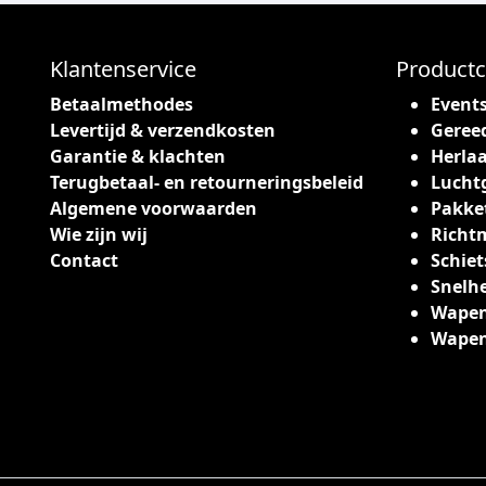
Klantenservice
Productc
Betaalmethodes
Event
Levertijd & verzendkosten
Geree
Garantie & klachten
Herlaa
Terugbetaal- en retourneringsbeleid
Lucht
Algemene voorwaarden
Pakke
Wie zijn wij
Richt
Contact
Schiet
Snelh
Wapen
Wape