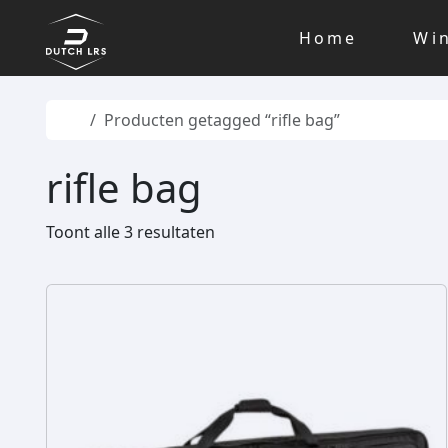
Skip to content
Skip to footer
Home
Wi
Home
Producten getagged “rifle bag”
rifle bag
Toont alle 3 resultaten