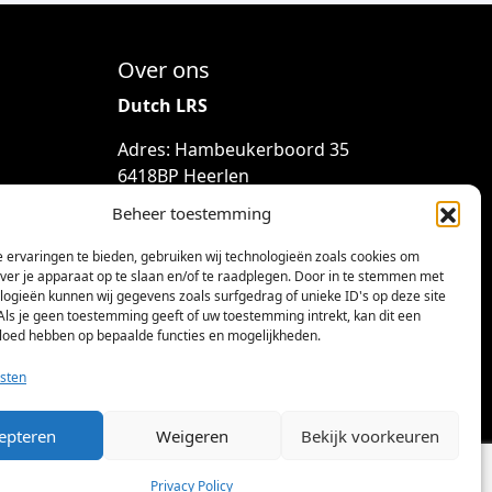
Over ons
Dutch LRS
Adres: Hambeukerboord 35
6418BP Heerlen
(geen bezoekadres)
Beheer toestemming
info@dutchlrs.nl
 ervaringen te bieden, gebruiken wij technologieën zoals cookies om
+31 45 2123953
over je apparaat op te slaan en/of te raadplegen. Door in te stemmen met
logieën kunnen wij gegevens zoals surfgedrag of unieke ID's op deze site
KvK-nummer: 96002824
Als je geen toestemming geeft of uw toestemming intrekt, kan dit een
vloed hebben op bepaalde functies en mogelijkheden.
Btw-id: NL867424114B01
sten
epteren
Weigeren
Bekijk voorkeuren
Privacy Policy