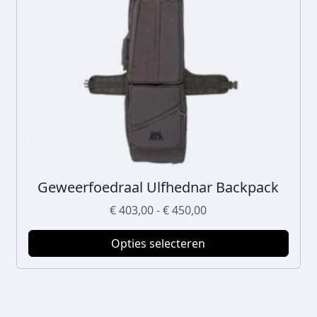
Geweerfoedraal Ulfhednar Backpack
D
i
P
€
403,00
-
€
450,00
t
r
p
Opties selecteren
i
r
j
o
s
d
k
u
l