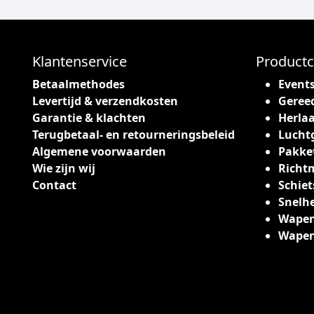
Klantenservice
Productc
Betaalmethodes
Event
Levertijd & verzendkosten
Geree
Garantie & klachten
Herlaa
Terugbetaal- en retourneringsbeleid
Lucht
Algemene voorwaarden
Pakke
Wie zijn wij
Richt
Contact
Schiet
Snelh
Wapen
Wape