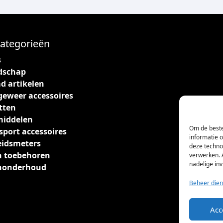
ategorieën
s
dschap
d artikelen
geweer accessoires
tten
middelen
Om de beste
sport accessoires
informatie 
eidsmeters
deze techno
 toebehoren
verwerken. 
nadelige in
nonderhoud
Beheer dien
Acc