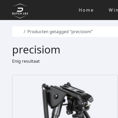
Skip to content
Skip to footer
Home
Wi
Home
Producten getagged “precisiom”
precisiom
Enig resultaat