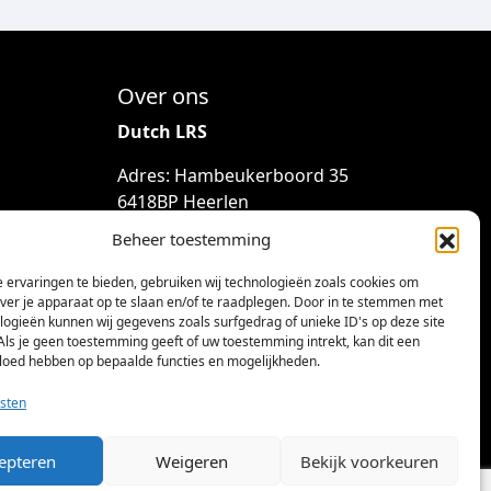
Over ons
Dutch LRS
Adres: Hambeukerboord 35
6418BP Heerlen
(geen bezoekadres)
Beheer toestemming
info@dutchlrs.nl
 ervaringen te bieden, gebruiken wij technologieën zoals cookies om
+31 45 2123953
over je apparaat op te slaan en/of te raadplegen. Door in te stemmen met
logieën kunnen wij gegevens zoals surfgedrag of unieke ID's op deze site
KvK-nummer: 96002824
Als je geen toestemming geeft of uw toestemming intrekt, kan dit een
vloed hebben op bepaalde functies en mogelijkheden.
Btw-id: NL867424114B01
sten
epteren
Weigeren
Bekijk voorkeuren