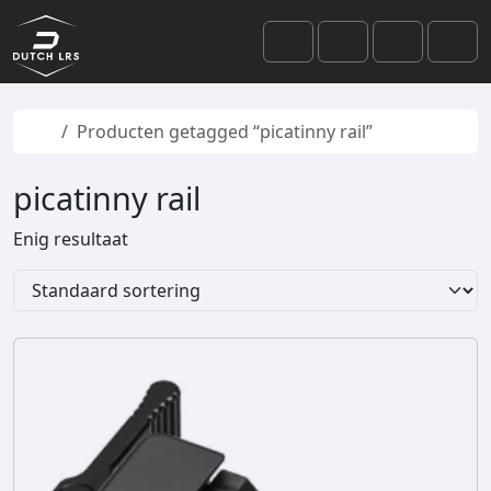
Skip to content
Skip to footer
Cart
Search
Account
Men
Home
Producten getagged “picatinny rail”
picatinny rail
Enig resultaat