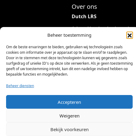
Over ons
Dutch LRS
Adres: Hambeukerboord
Beheer toestemming
35
6418BP Heerlen
Om de beste ervaringen te bieden, gebruiken wij technologieën zoals
(geen bezoekadres)
cookies om informatie over je apparaat op te slaan en/of te raadplegen.
Door in te stemmen met deze technologieën kunnen wij gegevens zoals
info@dutchlrs.nl
surfgedrag of unieke ID's op deze site verwerken. Als je geen toestemming
geeft of uw toestemming intrekt, kan dit een nadelige invloed hebben op
+31 45 2123953
bepaalde functies en mogelijkheden.
KvK-nummer: 96002824
Beheer diensten
Btw-id: NL867424114B01
Accepteren
Weigeren
Bekijk voorkeuren
©
2026 Dutch LRS