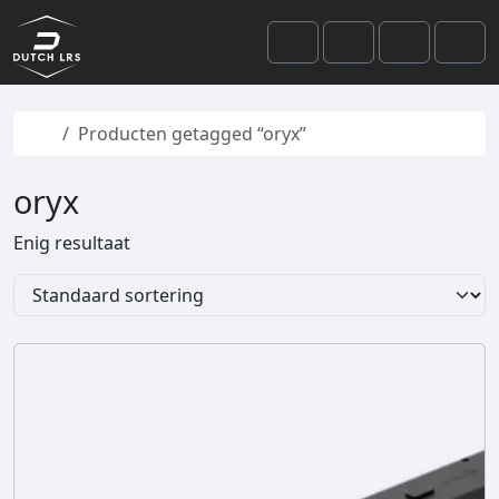
Skip to content
Skip to footer
Cart
Search
Account
Men
Home
Producten getagged “oryx”
oryx
Enig resultaat