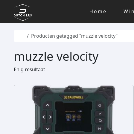
Skip to content
Skip to footer
Home
Wi
Home
Producten getagged “muzzle velocity”
muzzle velocity
Enig resultaat