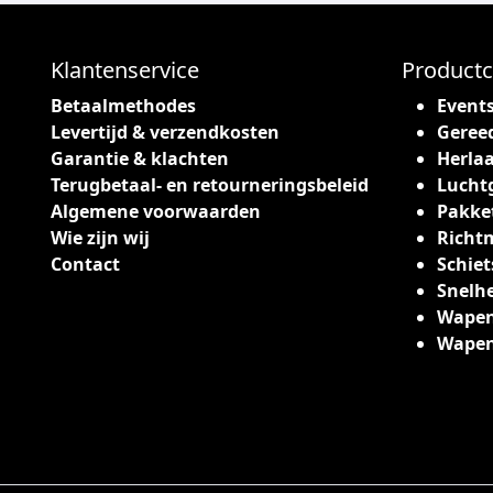
Klantenservice
Productc
Betaalmethodes
Event
Levertijd & verzendkosten
Geree
Garantie & klachten
Herlaa
Terugbetaal- en retourneringsbeleid
Lucht
Algemene voorwaarden
Pakke
Wie zijn wij
Richt
Contact
Schiet
Snelh
Wapen
Wape