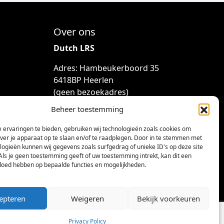
Over ons
Dutch LRS
Adres: Hambeukerboord 35
6418BP Heerlen
(geen bezoekadres)
Beheer toestemming
info@dutchlrs.nl
+31 45 2123953
 ervaringen te bieden, gebruiken wij technologieën zoals cookies om
over je apparaat op te slaan en/of te raadplegen. Door in te stemmen met
KvK-nummer: 96002824
logieën kunnen wij gegevens zoals surfgedrag of unieke ID's op deze site
Btw-id: NL867424114B01
Als je geen toestemming geeft of uw toestemming intrekt, kan dit een
vloed hebben op bepaalde functies en mogelijkheden.
epteren
Weigeren
Bekijk voorkeuren
Privacy Policy