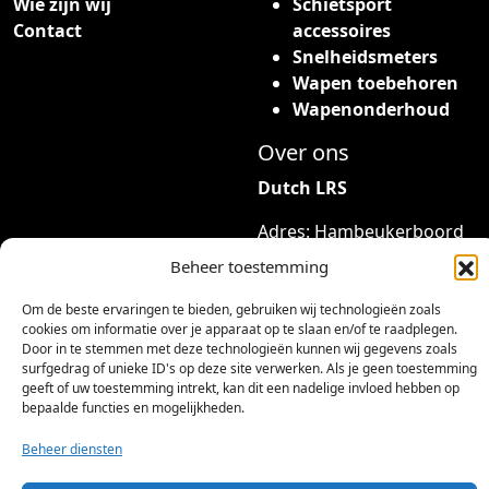
Wie zijn wij
Schietsport
d
t
n
Contact
accessoires
e
o
g
Snelheidsmeters
r
t
e
Wapen toebehoren
e
€
k
Wapenonderhoud
v
o
a
Over ons
7
z
r
,
e
Dutch LRS
i
2
n
a
Adres: Hambeukerboord
5
w
t
35
o
Beheer toestemming
i
6418BP Heerlen
r
e
(geen bezoekadres)
Om de beste ervaringen te bieden, gebruiken wij technologieën zoals
d
s
cookies om informatie over je apparaat op te slaan en/of te raadplegen.
e
Door in te stemmen met deze technologieën kunnen wij gegevens zoals
.
info@dutchlrs.nl
n
surfgedrag of unieke ID's op deze site verwerken. Als je geen toestemming
D
+31 45 2123953
geeft of uw toestemming intrekt, kan dit een nadelige invloed hebben op
o
e
bepaalde functies en mogelijkheden.
p
KvK-nummer: 96002824
z
d
Btw-id: NL867424114B01
Beheer diensten
e
e
o