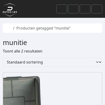
Skip to content
Skip to footer
Cart
Search
Account
Men
Home
Producten getagged “munitie”
munitie
Toont alle 2 resultaten