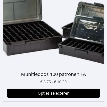
Munitiedoos 100 patronen FA
D
i
P
€
8,75
-
€
10,50
t
r
p
Opties selecteren
i
r
j
o
s