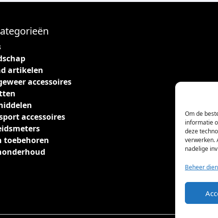
ategorieën
s
dschap
d artikelen
geweer accessoires
tten
middelen
Om de beste
sport accessoires
informatie 
eidsmeters
deze techno
 toebehoren
verwerken. 
nadelige in
nonderhoud
Beheer dien
Acc