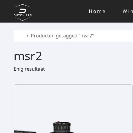
Skip to content
Skip to footer
Home
Wi
Home
Producten getagged “msr2”
msr2
Enig resultaat