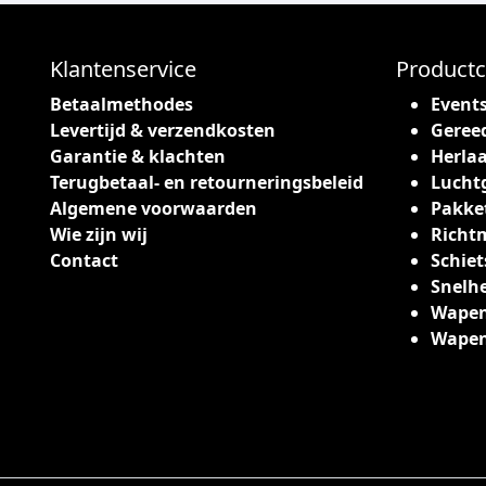
Klantenservice
Productc
Betaalmethodes
Event
Levertijd & verzendkosten
Geree
Garantie & klachten
Herlaa
Terugbetaal- en retourneringsbeleid
Lucht
Algemene voorwaarden
Pakke
Wie zijn wij
Richt
Contact
Schiet
Snelh
Wapen
Wape