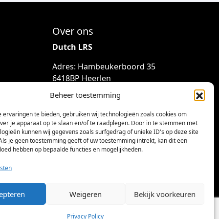
Over ons
Dutch LRS
Adres: Hambeukerboord 35
6418BP Heerlen
(geen bezoekadres)
Beheer toestemming
info@dutchlrs.nl
 ervaringen te bieden, gebruiken wij technologieën zoals cookies om
+31 45 2123953
over je apparaat op te slaan en/of te raadplegen. Door in te stemmen met
logieën kunnen wij gegevens zoals surfgedrag of unieke ID's op deze site
KvK-nummer: 96002824
Als je geen toestemming geeft of uw toestemming intrekt, kan dit een
vloed hebben op bepaalde functies en mogelijkheden.
Btw-id: NL867424114B01
sten
epteren
Weigeren
Bekijk voorkeuren
Privacy Policy