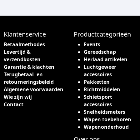
d
u
c
t
h
Klantenservice
Productcategorieën
e
Betaalmethodes
Events
e
Levertijd &
Gereedschap
f
verzendkosten
Herlaad artikelen
t
Garantie & klachten
Luchtgeweer
m
Terugbetaal- en
accessoires
e
retourneringsbeleid
Pakketten
e
Algemene voorwaarden
Richtmiddelen
r
Wie zijn wij
Schietsport
d
Contact
accessoires
e
Snelheidsmeters
r
Wapen toebehoren
e
Wapenonderhoud
v
a
Over ons