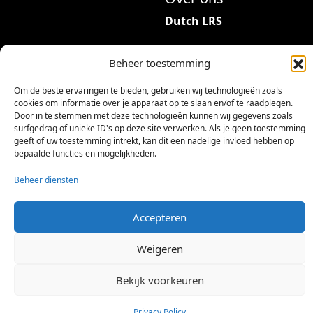
r
Dutch LRS
i
a
Adres: Hambeukerboord
t
Beheer toestemming
35
i
6418BP Heerlen
Om de beste ervaringen te bieden, gebruiken wij technologieën zoals
e
(geen bezoekadres)
cookies om informatie over je apparaat op te slaan en/of te raadplegen.
s
Door in te stemmen met deze technologieën kunnen wij gegevens zoals
.
info@dutchlrs.nl
surfgedrag of unieke ID's op deze site verwerken. Als je geen toestemming
geeft of uw toestemming intrekt, kan dit een nadelige invloed hebben op
D
+31 45 2123953
bepaalde functies en mogelijkheden.
e
KvK-nummer: 96002824
z
Beheer diensten
Btw-id: NL867424114B01
e
o
Accepteren
p
t
Weigeren
i
e
Bekijk voorkeuren
©
2026 Dutch LRS
k
a
Privacy Policy