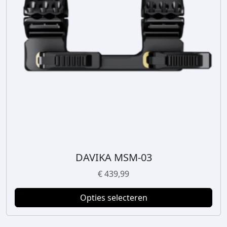
DAVIKA MSM-03
D
i
€
439,99
t
p
Opties selecteren
r
o