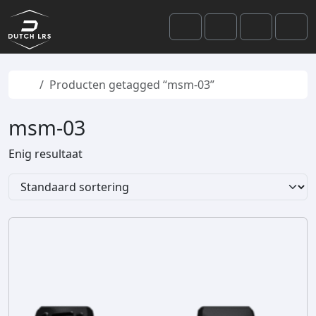
Skip to content
Skip to footer
Cart
Search
Account
Men
Home
Producten getagged “msm-03”
msm-03
Enig resultaat