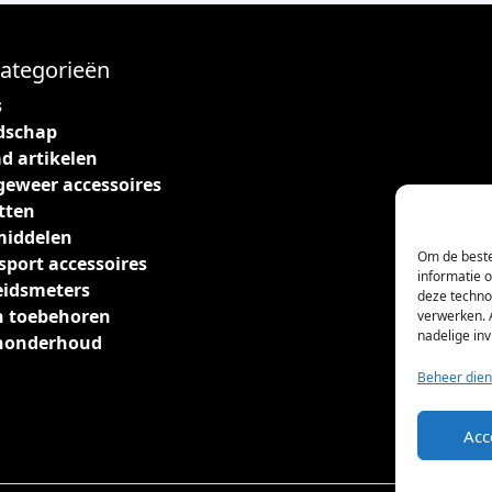
ategorieën
s
dschap
d artikelen
geweer accessoires
tten
middelen
Om de beste
sport accessoires
informatie 
eidsmeters
deze techno
 toebehoren
verwerken. 
nadelige in
nonderhoud
Beheer dien
Acc