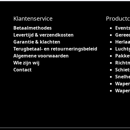
c
a
t
s
h
Klantenservice
Productc
s
e
e
Betaalmethodes
Event
e
:
Levertijd & verzendkosten
Geree
f
€
Garantie & klachten
Herlaa
t
Terugbetaal- en retourneringsbeleid
Lucht
m
1
Algemene voorwaarden
Pakke
e
6
Wie zijn wij
Richt
e
,
Contact
Schiet
r
2
Snelh
d
5
Wapen
e
t
Wape
r
o
e
t
v
€
a
r
1
i
7