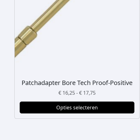
Patchadapter Bore Tech Proof-Positive
D
i
P
€
16,25
-
€
17,75
t
r
p
Opties selecteren
i
r
j
o
s
d
k
u
l