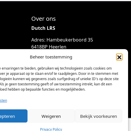
Over ons
Dutch LRS
Adres: Hambeukerboord 35
6418BP Heerlen
(geen bezoekadres)
Beheer toestemming
info@dutchlrs.nl
 ervaringen te bieden, gebruiken wij technologieën zoals cookies om
+31 45 2123953
over je apparaat op te slaan en/of te raadplegen. Door in te stemmen met
logieën kunnen wij gegevens zoals surfgedrag of unieke ID's op deze site
KvK-nummer: 96002824
Als je geen toestemming geeft of uw toestemming intrekt, kan dit een
vloed hebben op bepaalde functies en mogelijkheden.
Btw-id: NL867424114B01
sten
epteren
Weigeren
Bekijk voorkeuren
Privacy Policy