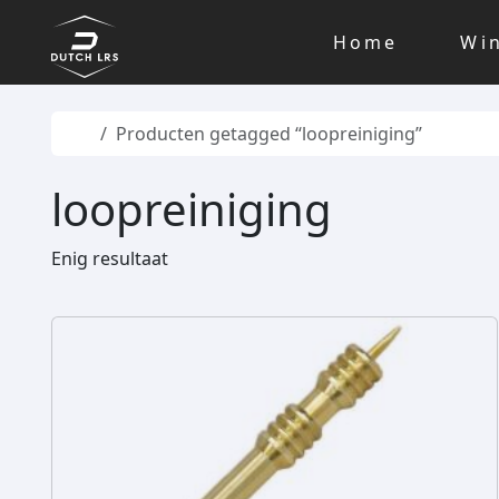
Skip to content
Skip to footer
Home
Wi
Home
Producten getagged “loopreiniging”
loopreiniging
Enig resultaat