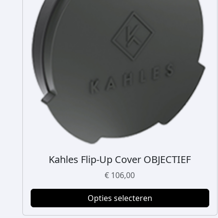
Kahles Flip-Up Cover OBJECTIEF
D
i
€
106,00
t
p
Opties selecteren
r
o