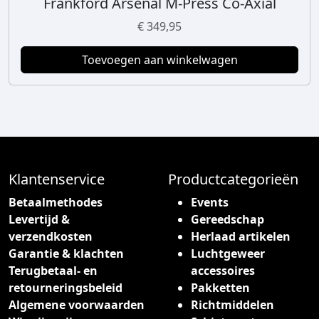
Frankford Arsenal M-Press Co-Axial
€
349,95
Toevoegen aan winkelwagen
Klantenservice
Productcategorieën
Betaalmethodes
Events
Levertijd &
Gereedschap
verzendkosten
Herlaad artikelen
Garantie & klachten
Luchtgeweer
Terugbetaal- en
accessoires
retourneringsbeleid
Pakketten
Algemene voorwaarden
Richtmiddelen