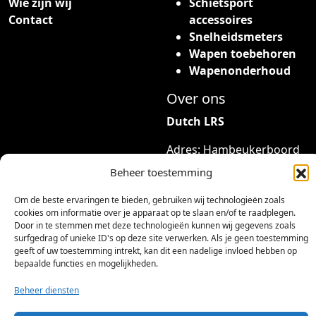
Wie zijn wij
Schietsport
Contact
accessoires
Snelheidsmeters
Wapen toebehoren
Wapenonderhoud
Over ons
Dutch LRS
Adres: Hambeukerboord
35
Beheer toestemming
6418BP Heerlen
(geen bezoekadres)
Om de beste ervaringen te bieden, gebruiken wij technologieën zoals
cookies om informatie over je apparaat op te slaan en/of te raadplegen.
Door in te stemmen met deze technologieën kunnen wij gegevens zoals
info@dutchlrs.nl
surfgedrag of unieke ID's op deze site verwerken. Als je geen toestemming
+31 45 2123953
geeft of uw toestemming intrekt, kan dit een nadelige invloed hebben op
bepaalde functies en mogelijkheden.
KvK-nummer: 96002824
Btw-id: NL867424114B01
Beheer diensten