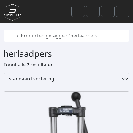
Skip to content
Skip to footer
Cart
Search
Account
Men
Home
Producten getagged “herlaadpers”
herlaadpers
Toont alle 2 resultaten