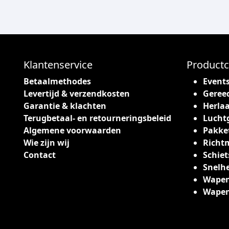
Klantenservice
Productc
Betaalmethodes
Event
Levertijd & verzendkosten
Geree
Garantie & klachten
Herlaa
Terugbetaal- en retourneringsbeleid
Lucht
Algemene voorwaarden
Pakke
Wie zijn wij
Richt
Contact
Schiet
Snelh
Wapen
Wape