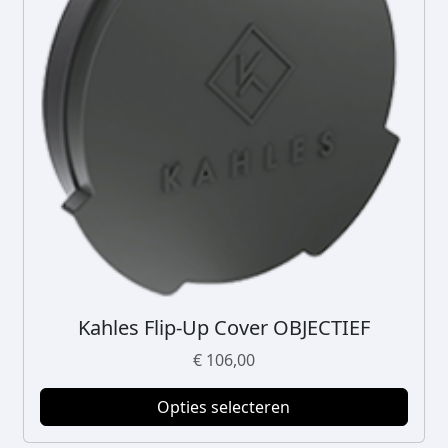
Kahles Flip-Up Cover OBJECTIEF
D
i
€
106,00
t
p
Opties selecteren
r
o