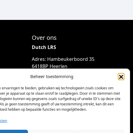
Over ons
Dutch LRS
Adres: Hambeukerboord 35
6418BP Heerlen
(geen bezoekadres)
Beheer toestemming
info@dutchlrs.nl
 ervaringen te bieden, gebruiken wij technologieën zoals cookies om
+31 45 2123953
over je apparaat op te slaan en/of te raadplegen. Door in te stemmen met
logieën kunnen wij gegevens zoals surfgedrag of unieke ID's op deze site
KvK-nummer: 96002824
Als je geen toestemming geeft of uw toestemming intrekt, kan dit een
vloed hebben op bepaalde functies en mogelijkheden.
Btw-id: NL867424114B01
sten