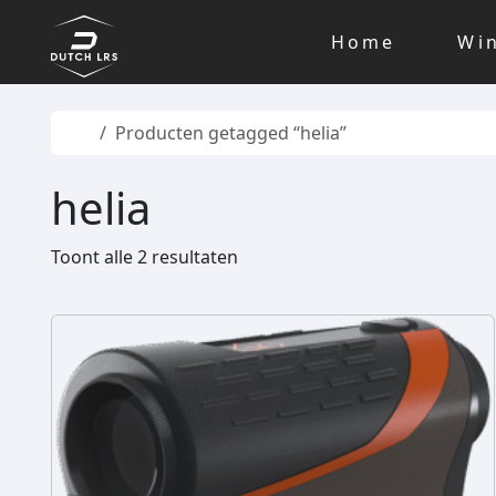
Skip to content
Skip to footer
Home
Wi
Home
Producten getagged “helia”
helia
Toont alle 2 resultaten