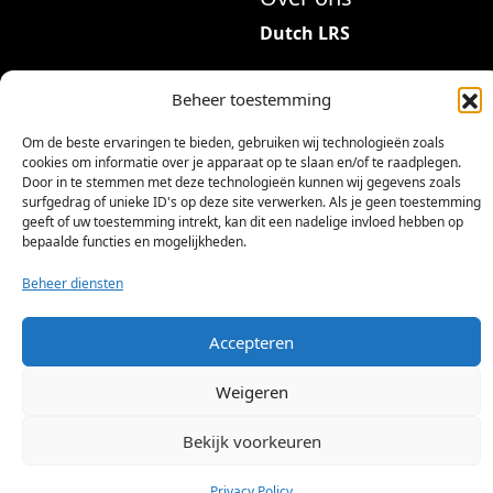
Dutch LRS
Adres: Hambeukerboord
Beheer toestemming
35
6418BP Heerlen
Om de beste ervaringen te bieden, gebruiken wij technologieën zoals
(geen bezoekadres)
cookies om informatie over je apparaat op te slaan en/of te raadplegen.
Door in te stemmen met deze technologieën kunnen wij gegevens zoals
info@dutchlrs.nl
surfgedrag of unieke ID's op deze site verwerken. Als je geen toestemming
geeft of uw toestemming intrekt, kan dit een nadelige invloed hebben op
+31 45 2123953
bepaalde functies en mogelijkheden.
KvK-nummer: 96002824
Beheer diensten
Btw-id: NL867424114B01
Accepteren
Weigeren
Bekijk voorkeuren
©
2026 Dutch LRS
Privacy Policy