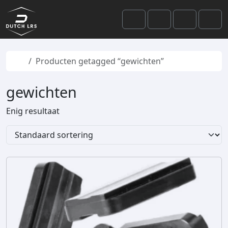
Skip to content
Skip to footer
Cart
Search
Account
Men
Home
Producten getagged “gewichten”
gewichten
Enig resultaat