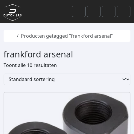
Skip to content
Skip to footer
Cart
Search
Account
Men
Home
Producten getagged “frankford arsenal”
frankford arsenal
Toont alle 10 resultaten