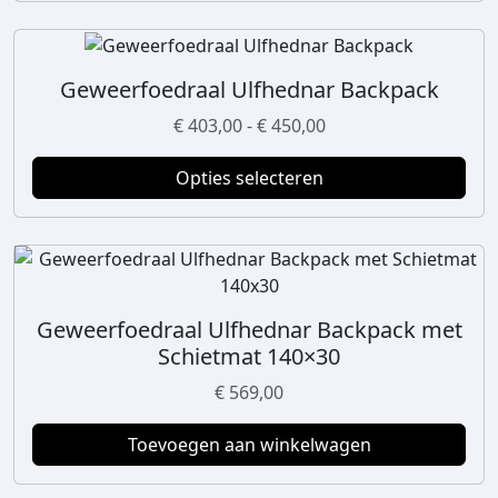
Geweerfoedraal Ulfhednar Backpack
D
i
P
€
403,00
-
€
450,00
t
r
p
Opties selecteren
i
r
j
o
s
d
k
u
l
c
a
Geweerfoedraal Ulfhednar Backpack met
t
s
Schietmat 140×30
h
s
e
e
€
569,00
e
:
f
Toevoegen aan winkelwagen
€
t
m
4