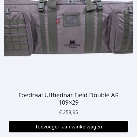
Foedraal Ulfhednar Field Double AR
109×29
€
258,95
Toevoegen aan winkelwagen