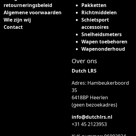
retourneringsbeleid
Pakketten
z
Algemene voorwaarden
Richtmiddelen
e
Wie zijn wij
Schietsport
o
Contact
accessoires
p
Snelheidsmeters
t
Wapen toebehoren
i
Wapenonderhoud
e
k
Over ons
a
Dutch LRS
n
g
Adres: Hambeukerboord
e
35
k
6418BP Heerlen
o
(geen bezoekadres)
z
e
info@dutchlrs.nl
n
+31 45 2123953
w