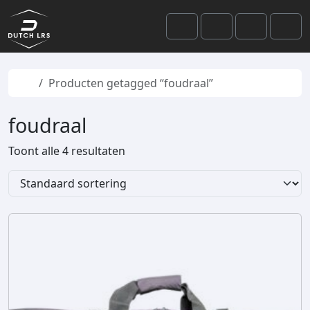
Skip to content
Skip to footer
Cart
Search
Account
Men
Home
Producten getagged “foudraal”
foudraal
Toont alle 4 resultaten