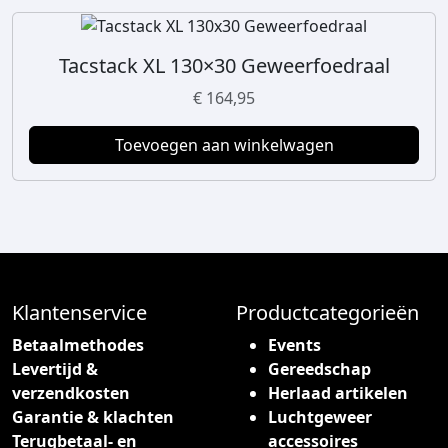
e
0
e
3
Tacstack XL 130×30 Geweerfoedraal
r
,
d
0
€
164,95
e
0
r
t
Toevoegen aan winkelwagen
e
o
v
t
a
€
r
i
4
a
5
t
Klantenservice
Productcategorieën
0
i
,
Betaalmethodes
Events
e
0
Levertijd &
Gereedschap
s
0
verzendkosten
Herlaad artikelen
.
Garantie & klachten
Luchtgeweer
D
Terugbetaal- en
accessoires
e