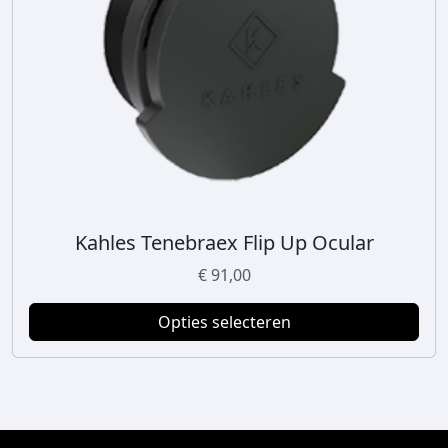
Kahles Tenebraex Flip Up Ocular
D
i
€
91,00
t
p
Opties selecteren
r
o
d
u
c