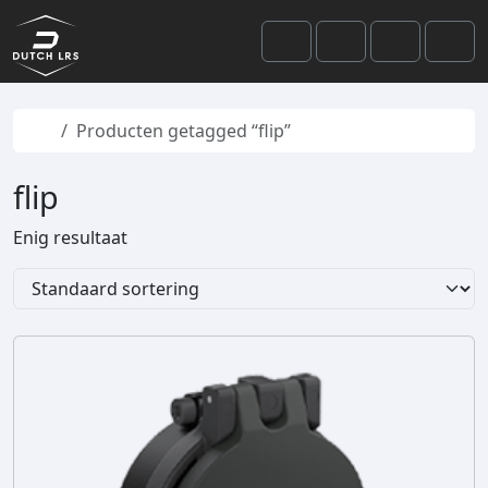
Skip to content
Skip to footer
Cart
Search
Account
Men
Home
Producten getagged “flip”
flip
Enig resultaat