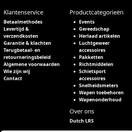
t
h
Klantenservice
Productcategorieën
e
Betaalmethodes
Events
e
Levertijd &
Gereedschap
f
verzendkosten
Herlaad artikelen
t
Garantie & klachten
Luchtgeweer
m
Terugbetaal- en
accessoires
e
retourneringsbeleid
Pakketten
e
Algemene voorwaarden
Richtmiddelen
r
Wie zijn wij
Schietsport
d
Contact
accessoires
e
Snelheidsmeters
r
Wapen toebehoren
e
Wapenonderhoud
v
a
Over ons
r
Dutch LRS
i
a