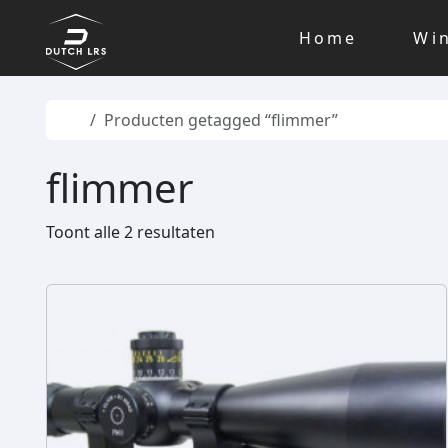
Skip to content
Skip to footer
Home
Wi
Home
Producten getagged “flimmer”
flimmer
Toont alle 2 resultaten