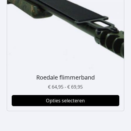
Roedale flimmerband
D
i
P
€
64,95
-
€
69,95
t
r
p
Opties selecteren
i
r
j
o
s
d
k
u
l