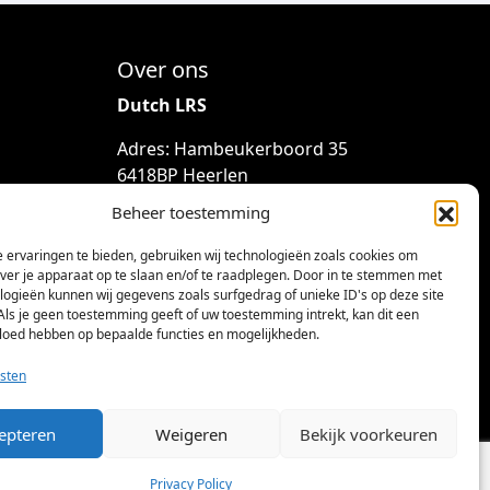
Over ons
Dutch LRS
Adres: Hambeukerboord 35
6418BP Heerlen
(geen bezoekadres)
Beheer toestemming
info@dutchlrs.nl
 ervaringen te bieden, gebruiken wij technologieën zoals cookies om
+31 45 2123953
over je apparaat op te slaan en/of te raadplegen. Door in te stemmen met
logieën kunnen wij gegevens zoals surfgedrag of unieke ID's op deze site
KvK-nummer: 96002824
Als je geen toestemming geeft of uw toestemming intrekt, kan dit een
vloed hebben op bepaalde functies en mogelijkheden.
Btw-id: NL867424114B01
sten
epteren
Weigeren
Bekijk voorkeuren
Privacy Policy