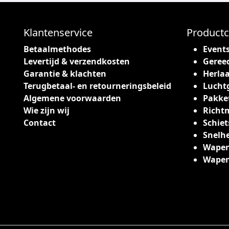
Klantenservice
Productc
Betaalmethodes
Event
Levertijd & verzendkosten
Geree
Garantie & klachten
Herlaa
Terugbetaal- en retourneringsbeleid
Lucht
Algemene voorwaarden
Pakke
Wie zijn wij
Richt
Contact
Schiet
Snelh
Wapen
Wape