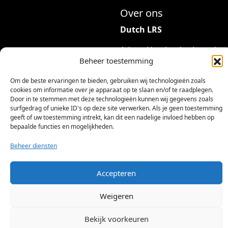
Over ons
Dutch LRS
Adres: Hambeukerboord
Beheer toestemming
35
6418BP Heerlen
Om de beste ervaringen te bieden, gebruiken wij technologieën zoals
(geen bezoekadres)
cookies om informatie over je apparaat op te slaan en/of te raadplegen.
Door in te stemmen met deze technologieën kunnen wij gegevens zoals
info@dutchlrs.nl
surfgedrag of unieke ID's op deze site verwerken. Als je geen toestemming
geeft of uw toestemming intrekt, kan dit een nadelige invloed hebben op
+31 45 2123953
bepaalde functies en mogelijkheden.
KvK-nummer: 96002824
Beheer diensten
Btw-id: NL867424114B01
Accepteren
Weigeren
Bekijk voorkeuren
©
2026 Dutch LRS