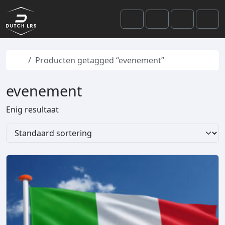
Skip to content
Skip to footer
Cart
Search
Account
Men
Home
Producten getagged “evenement”
evenement
Enig resultaat